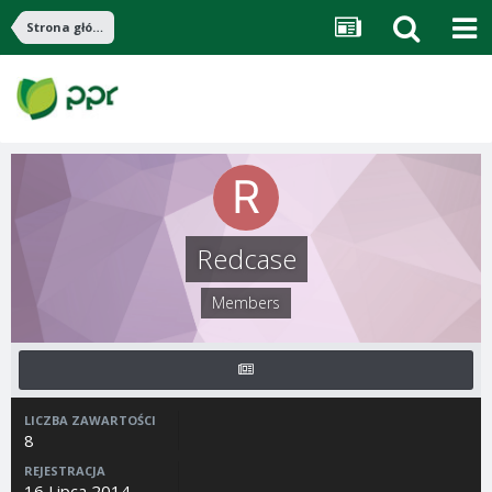
Strona główna
Redcase
Members
LICZBA ZAWARTOŚCI
8
REJESTRACJA
16 Lipca 2014