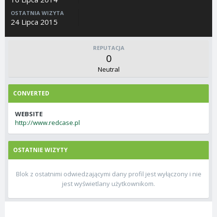
OSTATNIA WIZYTA
24 Lipca 2015
REPUTACJA
0
Neutral
CONVERTED
WEBSITE
http://www.redcase.pl
OSTATNIE WIZYTY
Blok z ostatnimi odwiedzającymi dany profil jest wyłączony i nie
jest wyświetlany użytkownikom.