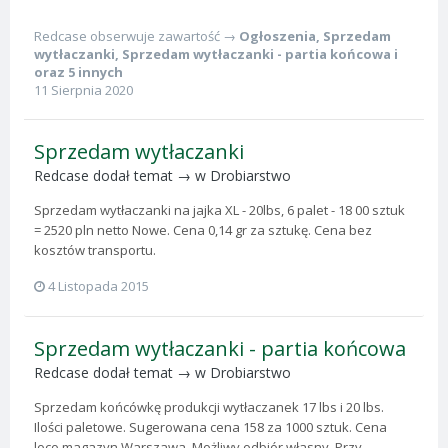
Redcase
obserwuje zawartość →
Ogłoszenia
,
Sprzedam
wytłaczanki
,
Sprzedam wytłaczanki - partia końcowa
i
oraz 5 innych
11 Sierpnia 2020
Sprzedam wytłaczanki
Redcase
dodał temat → w
Drobiarstwo
Sprzedam wytłaczanki na jajka XL - 20lbs, 6 palet - 18 00 sztuk
= 2520 pln netto Nowe. Cena 0,14 gr za sztukę. Cena bez
kosztów transportu.
4 Listopada 2015
Sprzedam wytłaczanki - partia końcowa
Redcase
dodał temat → w
Drobiarstwo
Sprzedam końcówkę produkcji wytłaczanek 17 lbs i 20 lbs.
Ilości paletowe. Sugerowana cena 158 za 1000 sztuk. Cena
loco magazyn Warszawa. Możliwy odbiór własny. Przy...