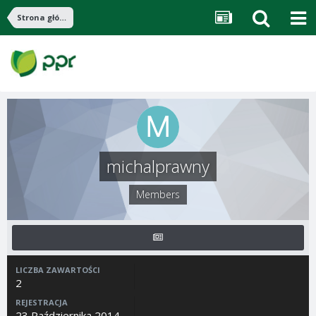
Strona główna
michalprawny
Members
LICZBA ZAWARTOŚCI
2
REJESTRACJA
23 Października 2014