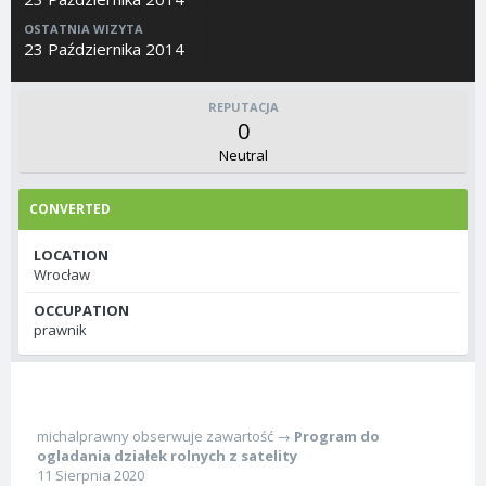
OSTATNIA WIZYTA
23 Października 2014
REPUTACJA
0
Neutral
CONVERTED
LOCATION
Wrocław
OCCUPATION
prawnik
michalprawny
obserwuje zawartość →
Program do
ogladania działek rolnych z satelity
11 Sierpnia 2020