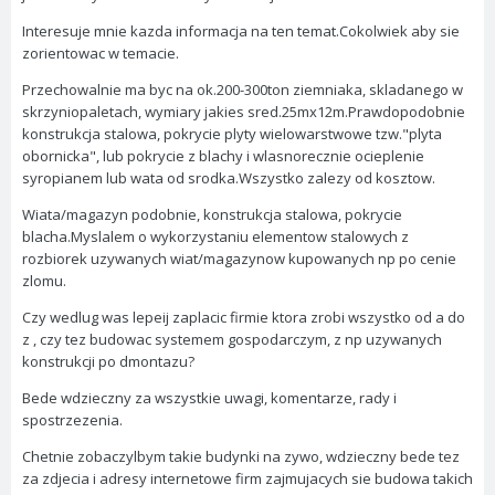
Interesuje mnie kazda informacja na ten temat.Cokolwiek aby sie
zorientowac w temacie.
Przechowalnie ma byc na ok.200-300ton ziemniaka, skladanego w
skrzyniopaletach, wymiary jakies sred.25mx12m.Prawdopodobnie
konstrukcja stalowa, pokrycie plyty wielowarstwowe tzw."plyta
obornicka", lub pokrycie z blachy i wlasnorecznie ocieplenie
syropianem lub wata od srodka.Wszystko zalezy od kosztow.
Wiata/magazyn podobnie, konstrukcja stalowa, pokrycie
blacha.Myslalem o wykorzystaniu elementow stalowych z
rozbiorek uzywanych wiat/magazynow kupowanych np po cenie
zlomu.
Czy wedlug was lepeij zaplacic firmie ktora zrobi wszystko od a do
z , czy tez budowac systemem gospodarczym, z np uzywanych
konstrukcji po dmontazu?
Bede wdzieczny za wszystkie uwagi, komentarze, rady i
spostrzezenia.
Chetnie zobaczylbym takie budynki na zywo, wdzieczny bede tez
za zdjecia i adresy internetowe firm zajmujacych sie budowa takich