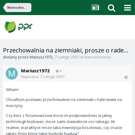
Nieruchomości
Przechowalnia na ziemniaki, prosze o rade...
dodany przez
Mariusz1972
,
7 Lutego 2007
w
Nieruchomości
Mariusz1972
0
Napisano
7 Lutego 2007
Witam!
Chcialbym postawic przechowalnie na ziemniaki i hale/wiate na
maszyny.
Czy ktos z forumowiczow moze mi podpowiedziec w jakiej
technologii budowac, moze sami stawialiscie cos takiego, ile
realnie, w praktyce moze taka inwestycja kosztowac, czy znacie
jakies firmy ktore takie budynki buduja?