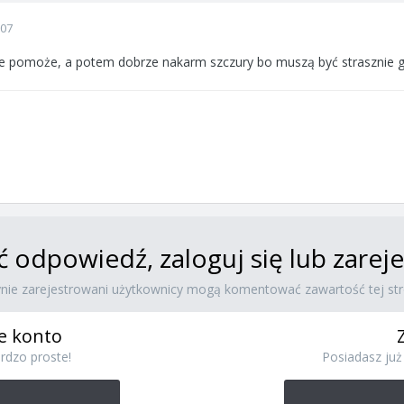
007
 pomoże, a potem dobrze nakarm szczury bo muszą być strasznie głod
ć odpowiedź, zaloguj się lub zare
ynie zarejestrowani użytkownicy mogą komentować zawartość tej str
e konto
rdzo proste!
Posiadasz już 