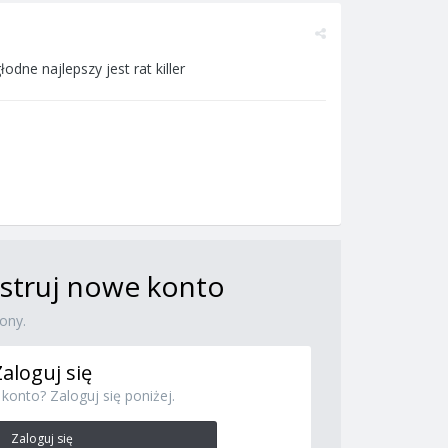
ne najlepszy jest rat killer
jestruj nowe konto
ony.
Zaloguj się
konto? Zaloguj się poniżej.
Zaloguj się