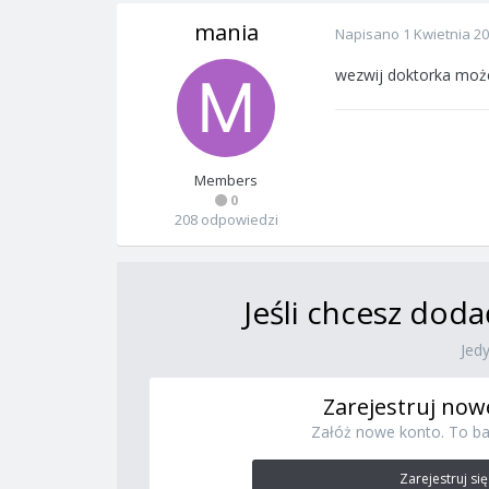
mania
Napisano
1 Kwietnia 2
wezwij doktorka może
Members
0
208 odpowiedzi
Jeśli chcesz doda
Jed
Zarejestruj now
Załóż nowe konto. To ba
Zarejestruj się