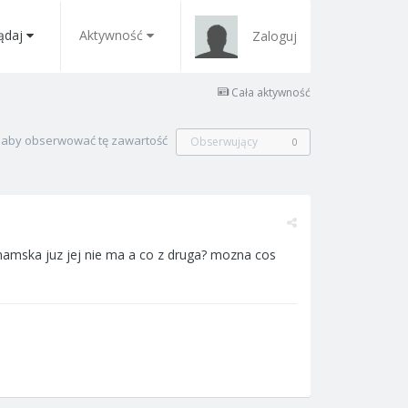
ądaj
Aktywność
Zaloguj
Cała aktywność
, aby obserwować tę zawartość
Obserwujący
0
tnamska juz jej nie ma a co z druga? mozna cos