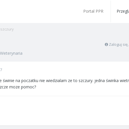
Portal PPR
Przegl
i szczury
Zaloguj się
Weterynaria
07
e świnie na poczatku nie wiedzialam ze to szczury. jedna świnka wie
eszcze moze pomoc?