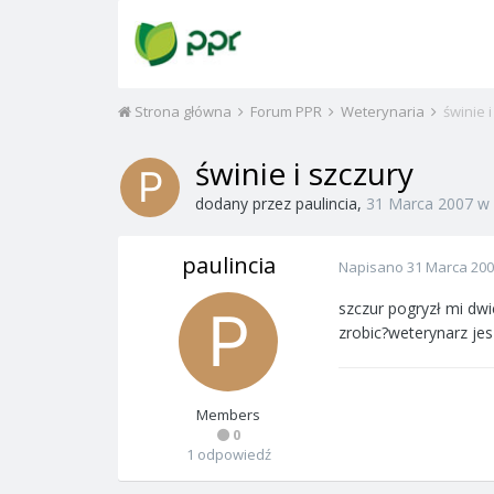
Strona główna
Forum PPR
Weterynaria
świnie 
świnie i szczury
dodany przez
paulincia
,
31 Marca 2007
w
paulincia
Napisano
31 Marca 20
szczur pogryzł mi dwi
zrobic?weterynarz j
Members
0
1 odpowiedź