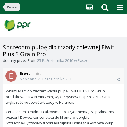
Pasze
Sprzedam pulpę dla trzody chlewnej Eiwit
Plus S Grain Pro !
dodany przez
Eiwit
,
25 Października 2010
w
Pasze
Eiwit
0
Napisano
25 Października 2010
Witam! Mam do zaoferowania pulpę Eiwit Plus S Pro Grain
produkowaną w Niemczech, wykorzystywaną przez znaczną
większość hodowców trzody w Holandii.
Cena jest minimalna i całkowicie do uzgodnienia, za praktyczny
bezcen! Dowóz koncentratu do klienta w obrębie
Szczecina/Pyrzyc/Myśliborza/Krajnika Dolnego/Gorzowa Wlkp