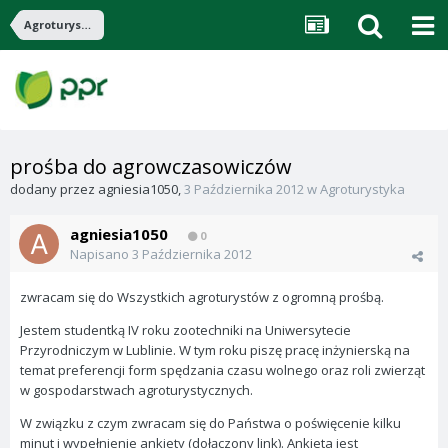
Agroturystyka
prośba do agrowczasowiczów
dodany przez
agniesia1050
,
3 Października 2012
w
Agroturystyka
agniesia1050
0
Napisano
3 Października 2012
zwracam się do Wszystkich agroturystów z ogromną prośbą.
Jestem studentką IV roku zootechniki na Uniwersytecie
Przyrodniczym w Lublinie. W tym roku piszę pracę inżynierską na
temat preferencji form spędzania czasu wolnego oraz roli zwierząt
w gospodarstwach agroturystycznych.
W związku z czym zwracam się do Państwa o poświęcenie kilku
minut i wypełnienie ankiety (dołączony link). Ankieta jest