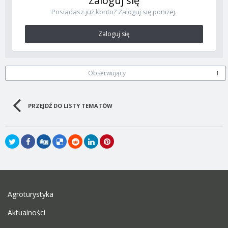
Zaloguj się
Posiadasz już konto? Zaloguj się poniżej.
Zaloguj się
Obserwujący
1
PRZEJDŹ DO LISTY TEMATÓW
Agroturystyka
Aktualności