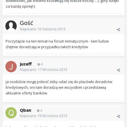
dowiedzieć, jak średnio kształtują się Wasze koszty... Z góry dzięki
za każdą opinię!:)
Gość
Napisano
16 Sierpnia 2013
Poczytajcie na ten temat na forum tematycznym - tam ludzie
chętnie doradzają w przypadku takich kredytów.
juzeff
0
Napisano
17 Września 2013
ja osobiście mogę polecić żeby udać się do placówki doradców
kredytowych, oni tam doradzą we wszystkim i przedstawią
aktualne oferty banków.
Qban
0
Napisano
19 Września 2013