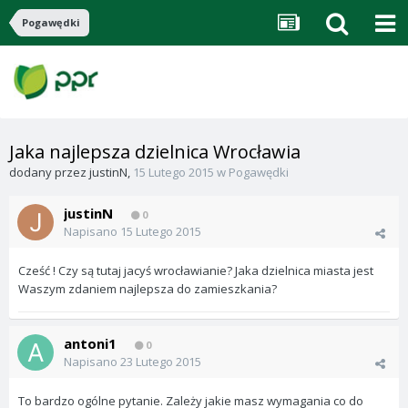
Pogawędki
Jaka najlepsza dzielnica Wrocławia
dodany przez
justinN
,
15 Lutego 2015
w
Pogawędki
justinN
0
Napisano
15 Lutego 2015
Cześć ! Czy są tutaj jacyś wrocławianie? Jaka dzielnica miasta jest
Waszym zdaniem najlepsza do zamieszkania?
antoni1
0
Napisano
23 Lutego 2015
To bardzo ogólne pytanie. Zależy jakie masz wymagania co do