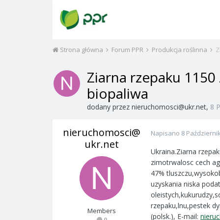
Strona główna
Forum PPR
Produkcja roślinna
Z
Ziarna rzepaku 1150 
biopaliwa
dodany przez
nieruchomosci@ukr.net
,
8 
nieruchomosci@
Napisano
8 Październi
ukr.net
Ukraina.Ziarna rzepa
zimotrwalosc cech ag
47% tluszczu,wysokob
uzyskania niska pod
oleistych,kukurudzy,s
rzepaku,lnu,pestek d
Members
(polsk.), E-mail:
nieru
0