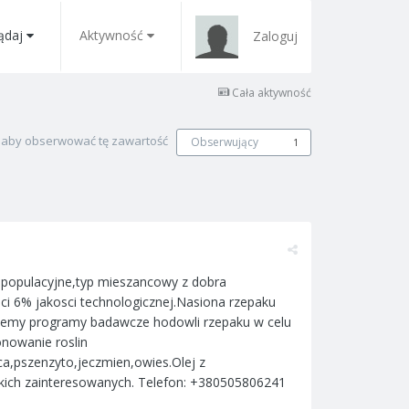
ądaj
Aktywność
Zaloguj
Cała aktywność
, aby obserwować tę zawartość
Obserwujący
1
y populacyjne,typ mieszancowy z dobra
i 6% jakosci technologicznej.Nasiona rzepaku
ujemy programy badawcze hodowli rzepaku w celu
nowanie roslin
ica,pszenzyto,jeczmien,owies.Olej z
kich zainteresowanych. Telefon: +380505806241