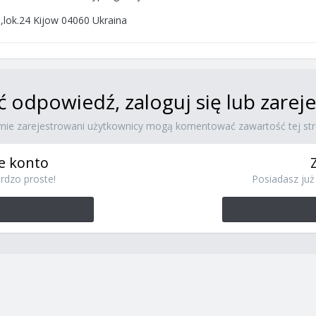
21,lok.24 Kijow 04060 Ukraina
ć odpowiedź, zaloguj się lub zare
ynie zarejestrowani użytkownicy mogą komentować zawartość tej str
e konto
rdzo proste!
Posiadasz już 