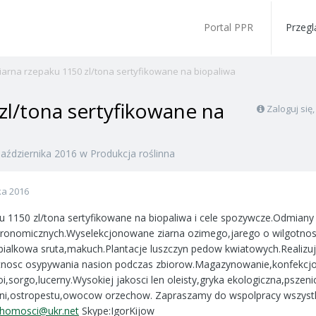
Portal PPR
Przegl
iarna rzepaku 1150 zl/tona sertyfikowane na biopaliwa
zl/tona sertyfikowane na
Zaloguj się
Października 2016
w
Produkcja roślinna
ka 2016
ku 1150 zl/tona sertyfikowane na biopaliwa i cele spozywcze.Odmian
ronomicznych.Wyselekcjonowane ziarna ozimego,jarego o wilgotnosc
ialkowa sruta,makuch.Plantacje luszczyn pedow kwiatowych.Realiz
atnosc osypywania nasion podczas zbiorow.Magazynowanie,konfekcjo
oi,sorgo,lucerny.Wysokiej jakosci len oleisty,gryka ekologiczna,pszen
yni,ostropestu,owocow orzechow. Zapraszamy do wspolpracy wszyst
chomosci@ukr.net
Skype:IgorKijow