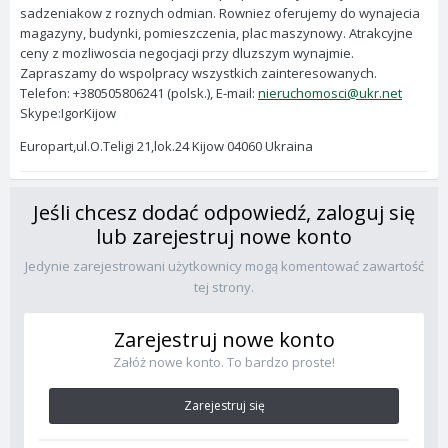
sadzeniakow z roznych odmian. Rowniez oferujemy do wynajecia
magazyny, budynki, pomieszczenia, plac maszynowy. Atrakcyjne
ceny z mozliwoscia negocjacji przy dluzszym wynajmie.
Zapraszamy do wspolpracy wszystkich zainteresowanych.
Telefon: +380505806241 (polsk.), E-mail:
nieruchomosci@ukr.net
Skype:IgorKijow
Europart,ul.O.Teligi 21,lok.24 Kijow 04060 Ukraina
Jeśli chcesz dodać odpowiedź, zaloguj się
lub zarejestruj nowe konto
Jedynie zarejestrowani użytkownicy mogą komentować zawartość
tej strony.
Zarejestruj nowe konto
Załóż nowe konto. To bardzo proste!
Zarejestruj się