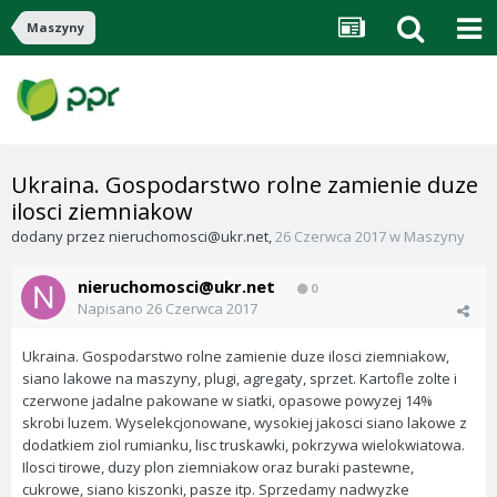
Maszyny
Ukraina. Gospodarstwo rolne zamienie duze
ilosci ziemniakow
dodany przez
nieruchomosci@ukr.net
,
26 Czerwca 2017
w
Maszyny
nieruchomosci@ukr.net
0
Napisano
26 Czerwca 2017
Ukraina. Gospodarstwo rolne zamienie duze ilosci ziemniakow,
siano lakowe na maszyny, plugi, agregaty, sprzet. Kartofle zolte i
czerwone jadalne pakowane w siatki, opasowe powyzej 14%
skrobi luzem. Wyselekcjonowane, wysokiej jakosci siano lakowe z
dodatkiem ziol rumianku, lisc truskawki, pokrzywa wielokwiatowa.
Ilosci tirowe, duzy plon ziemniakow oraz buraki pastewne,
cukrowe, siano kiszonki, pasze itp. Sprzedamy nadwyzke