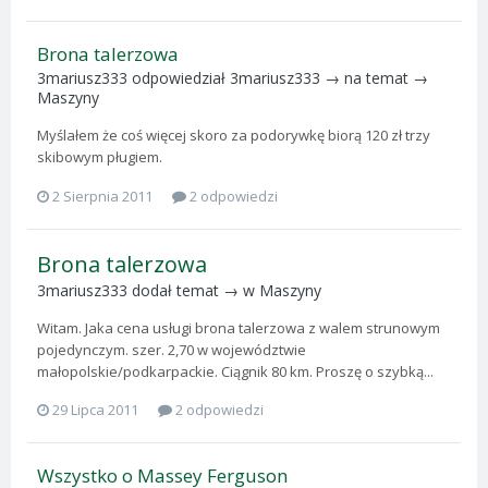
Brona talerzowa
3mariusz333
odpowiedział
3mariusz333
→ na temat →
Maszyny
Myślałem że coś więcej skoro za podorywkę biorą 120 zł trzy
skibowym pługiem.
2 Sierpnia 2011
2 odpowiedzi
Brona talerzowa
3mariusz333
dodał temat → w
Maszyny
Witam. Jaka cena usługi brona talerzowa z walem strunowym
pojedynczym. szer. 2,70 w województwie
małopolskie/podkarpackie. Ciągnik 80 km. Proszę o szybką...
29 Lipca 2011
2 odpowiedzi
Wszystko o Massey Ferguson