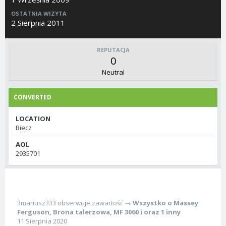
OSTATNIA WIZYTA
2 Sierpnia 2011
REPUTACJA
0
Neutral
CONVERTED
LOCATION
Biecz
AOL
2935701
3mariusz333
obserwuje zawartość →
Wszystko o Massey
Ferguson
,
Brona talerzowa
,
MF 3060
i oraz 1 inny
11 Sierpnia 2020