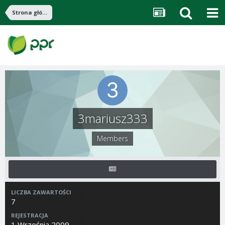
Strona główna
3mariusz333
Members
LICZBA ZAWARTOŚCI
7
REJESTRACJA
1 Września 2009