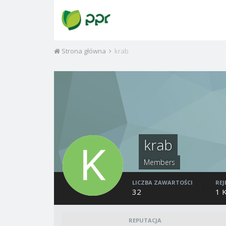
Strona główna
krab
krab
Members
LICZBA ZAWARTOŚCI
REJ
32
1 
REPUTACJA