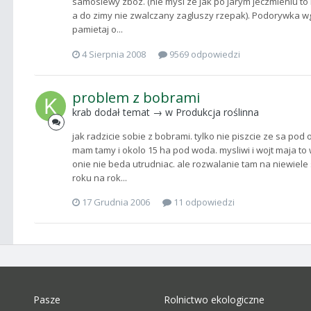
samosiewy zboz. (nie mysl ze jak po jarym jeczmieniu to n
a do zimy nie zwalczany zagluszy rzepak). Podorywka w
pamietaj o...
4 Sierpnia 2008
9569 odpowiedzi
problem z bobrami
krab
dodał temat → w
Produkcja roślinna
jak radzicie sobie z bobrami. tylko nie piszcie ze sa pod o
mam tamy i okolo 15 ha pod woda. mysliwi i wojt maja t
onie nie beda utrudniac. ale rozwalanie tam na niewiele 
roku na rok...
17 Grudnia 2006
11 odpowiedzi
Pasze
Rolnictwo ekologiczne