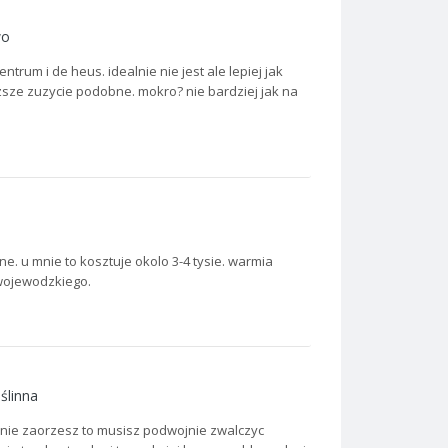
wo
trum i de heus. idealnie nie jest ale lepiej jak
sze zuzycie podobne. mokro? nie bardziej jak na
e. u mnie to kosztuje okolo 3-4 tysie. warmia
 wojewodzkiego.
ślinna
i nie zaorzesz to musisz podwojnie zwalczyc