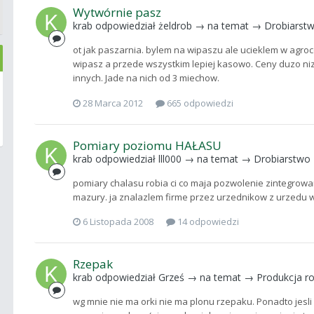
Wytwórnie pasz
krab
odpowiedział
żeldrob
→ na temat →
Drobiarst
ot jak paszarnia. bylem na wipaszu ale ucieklem w agrocen
wipasz a przede wszystkim lepiej kasowo. Ceny duzo niz
innych. Jade na nich od 3 miechow.
28 Marca 2012
665 odpowiedzi
Pomiary poziomu HAŁASU
krab
odpowiedział
lll000
→ na temat →
Drobiarstwo
pomiary chalasu robia ci co maja pozwolenie zintegrowan
mazury. ja znalazlem firme przez urzednikow z urzedu
6 Listopada 2008
14 odpowiedzi
Rzepak
krab
odpowiedział
Grześ
→ na temat →
Produkcja ro
wg mnie nie ma orki nie ma plonu rzepaku. Ponadto jesl