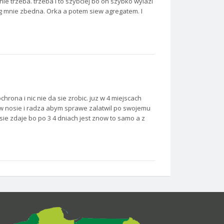
ie trzeba. trzeba i to szybciej bo on szybko wylazi
g mnie zbedna. Orka a potem siew agregatem. I
chrona i nic nie da sie zrobic. juz w 4 miejscach
o w nosie i radza abym sprawe zalatwil po swojemu
sie zdaje bo po 3 4 dniach jest znow to samo a z