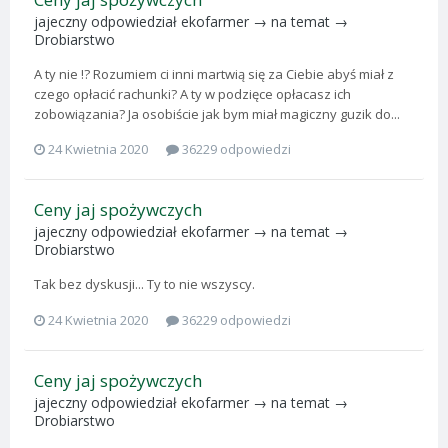
jajeczny
odpowiedział
ekofarmer
→ na temat →
Drobiarstwo
A ty nie !? Rozumiem ci inni martwią się za Ciebie abyś miał z
czego opłacić rachunki? A ty w podzięce opłacasz ich
zobowiązania? Ja osobiście jak bym miał magiczny guzik do...
24 Kwietnia 2020
36229 odpowiedzi
Ceny jaj spożywczych
jajeczny
odpowiedział
ekofarmer
→ na temat →
Drobiarstwo
Tak bez dyskusji... Ty to nie wszyscy.
24 Kwietnia 2020
36229 odpowiedzi
Ceny jaj spożywczych
jajeczny
odpowiedział
ekofarmer
→ na temat →
Drobiarstwo