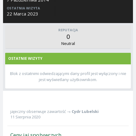
OSTATNIA WIZYTA
22 Marca 2023
REPUTACJA
0
Neutral
OSTATNIE WIZYTY
Blok z ostatnimi odwiedzającymi dany profil jest wyłączony i nie
jest wyświetlany użytkownikom.
jajeczny
obserwuje zawartość →
Cydr Lubelski
11 Sierpnia 2020
Ceny jaj spożywczych