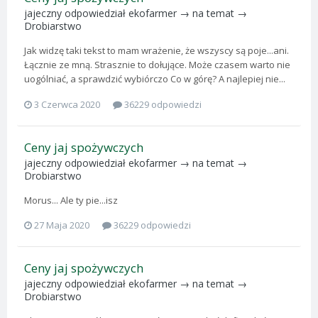
jajeczny
odpowiedział
ekofarmer
→ na temat →
Drobiarstwo
Jak widzę taki tekst to mam wrażenie, że wszyscy są poje...ani.
Łącznie ze mną. Strasznie to dołujące. Może czasem warto nie
uogólniać, a sprawdzić wybiórczo Co w górę? A najlepiej nie...
3 Czerwca 2020
36229 odpowiedzi
Ceny jaj spożywczych
jajeczny
odpowiedział
ekofarmer
→ na temat →
Drobiarstwo
Morus... Ale ty pie...isz
27 Maja 2020
36229 odpowiedzi
Ceny jaj spożywczych
jajeczny
odpowiedział
ekofarmer
→ na temat →
Drobiarstwo