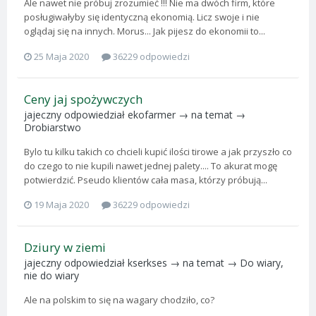
Ale nawet nie próbuj zrozumieć !!! Nie ma dwóch firm, które
posługiwałyby się identyczną ekonomią. Licz swoje i nie
oglądaj się na innych. Morus... Jak pijesz do ekonomii to...
25 Maja 2020
36229 odpowiedzi
Ceny jaj spożywczych
jajeczny
odpowiedział
ekofarmer
→ na temat →
Drobiarstwo
Bylo tu kilku takich co chcieli kupić ilości tirowe a jak przyszło co
do czego to nie kupili nawet jednej palety.... To akurat mogę
potwierdzić. Pseudo klientów cała masa, którzy próbują...
19 Maja 2020
36229 odpowiedzi
Dziury w ziemi
jajeczny
odpowiedział
kserkses
→ na temat →
Do wiary,
nie do wiary
Ale na polskim to się na wagary chodziło, co?