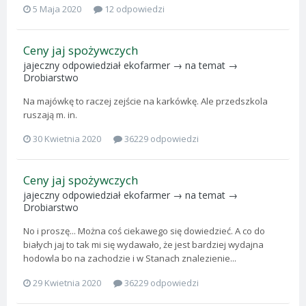
5 Maja 2020
12 odpowiedzi
Ceny jaj spożywczych
jajeczny
odpowiedział
ekofarmer
→ na temat →
Drobiarstwo
Na majówkę to raczej zejście na karkówkę. Ale przedszkola
ruszają m. in.
30 Kwietnia 2020
36229 odpowiedzi
Ceny jaj spożywczych
jajeczny
odpowiedział
ekofarmer
→ na temat →
Drobiarstwo
No i proszę... Można coś ciekawego się dowiedzieć. A co do
białych jaj to tak mi się wydawało, że jest bardziej wydajna
hodowla bo na zachodzie i w Stanach znalezienie...
29 Kwietnia 2020
36229 odpowiedzi