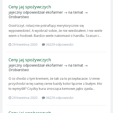
Ceny jaj spożywczych
jajeczny
odpowiedział
ekofarmer
→ na temat →
Drobiarstwo
Osioł (czyt. rolas) nie potrafiący merytorycznie się
wypowiedzieć. A wyobraź sobie, że nie wiedziałem. I nie wiele
wiem o hodowli. Bardzo wiele natomiast o handlu. Szacun i...
29 Kwietnia 2020
36229 odpowiedzi
Ceny jaj spożywczych
jajeczny
odpowiedział
ekofarmer
→ na temat →
Drobiarstwo
O co chodzi z tym kremem, że tak za to przepłacacie. U mnie
przychodzi w tej samej cenie każdy kolor łącznie z białym. Kto
to wymyślił? Czyżby kura znosząca kemowe jajko zjada...
29 Kwietnia 2020
36229 odpowiedzi
Ceny jaj spożywczych