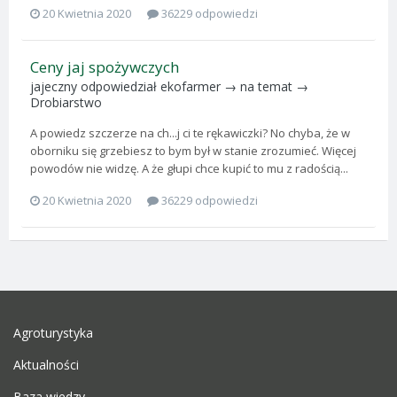
20 Kwietnia 2020
36229 odpowiedzi
Ceny jaj spożywczych
jajeczny
odpowiedział
ekofarmer
→ na temat →
Drobiarstwo
A powiedz szczerze na ch...j ci te rękawiczki? No chyba, że w
oborniku się grzebiesz to bym był w stanie zrozumieć. Więcej
powodów nie widzę. A że głupi chce kupić to mu z radością...
20 Kwietnia 2020
36229 odpowiedzi
Agroturystyka
Aktualności
Baza wiedzy