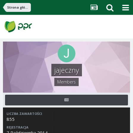
Strona główna
jajeczny
Members
LICZBA ZAWARTOŚCI
855
REJESTRACJA
7 Października 2014