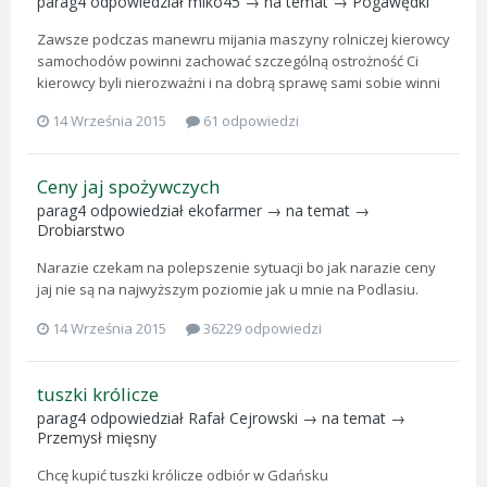
parag4
odpowiedział
miko45
→ na temat →
Pogawędki
Zawsze podczas manewru mijania maszyny rolniczej kierowcy
samochodów powinni zachować szczególną ostrożność Ci
kierowcy byli nierozważni i na dobrą sprawę sami sobie winni
14 Września 2015
61 odpowiedzi
Ceny jaj spożywczych
parag4
odpowiedział
ekofarmer
→ na temat →
Drobiarstwo
Narazie czekam na polepszenie sytuacji bo jak narazie ceny
jaj nie są na najwyższym poziomie jak u mnie na Podlasiu.
14 Września 2015
36229 odpowiedzi
tuszki królicze
parag4
odpowiedział
Rafał Cejrowski
→ na temat →
Przemysł mięsny
Chcę kupić tuszki królicze odbiór w Gdańsku