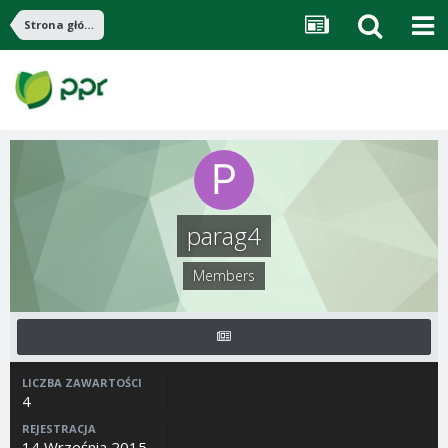
Strona główna
parag4
Members
LICZBA ZAWARTOŚCI
4
REJESTRACJA
14 Września 2015