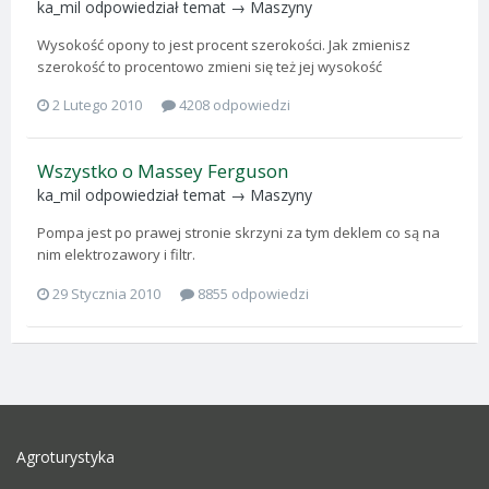
ka_mil
odpowiedział temat →
Maszyny
Wysokość opony to jest procent szerokości. Jak zmienisz
szerokość to procentowo zmieni się też jej wysokość
2 Lutego 2010
4208 odpowiedzi
Wszystko o Massey Ferguson
ka_mil
odpowiedział temat →
Maszyny
Pompa jest po prawej stronie skrzyni za tym deklem co są na
nim elektrozawory i filtr.
29 Stycznia 2010
8855 odpowiedzi
Agroturystyka