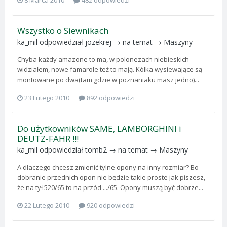
8 Marca 2010
482 odpowiedzi
Wszystko o Siewnikach
ka_mil
odpowiedział
jozekrej
→ na temat →
Maszyny
Chyba każdy amazone to ma, w polonezach niebieskich
widziałem, nowe famarole też to mają. Kółka wysiewające są
montowane po dwa(tam gdzie w poznaniaku masz jedno)...
23 Lutego 2010
892 odpowiedzi
Do użytkowników SAME, LAMBORGHINI i
DEUTZ-FAHR !!!
ka_mil
odpowiedział
tomb2
→ na temat →
Maszyny
A dlaczego chcesz zmienić tylne opony na inny rozmiar? Bo
dobranie przednich opon nie będzie takie proste jak piszesz,
że na tył 520/65 to na przód .../65. Opony muszą być dobrze...
22 Lutego 2010
920 odpowiedzi