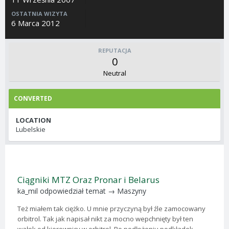
OSTATNIA WIZYTA
6 Marca 2012
REPUTACJA
0
Neutral
CONVERTED
LOCATION
Lubelskie
Ciągniki MTZ Oraz Pronar i Belarus
ka_mil
odpowiedział temat →
Maszyny
Też miałem tak ciężko. U mnie przyczyną był źle zamocowany
orbitrol. Tak jak napisał nikt za mocno wepchnięty był ten