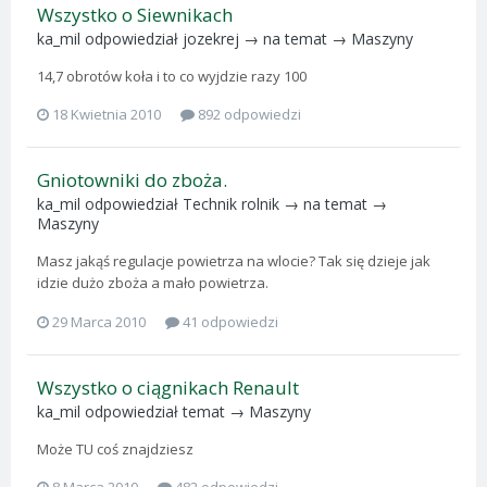
Wszystko o Siewnikach
ka_mil
odpowiedział
jozekrej
→ na temat →
Maszyny
14,7 obrotów koła i to co wyjdzie razy 100
18 Kwietnia 2010
892 odpowiedzi
Gniotowniki do zboża.
ka_mil
odpowiedział
Technik rolnik
→ na temat →
Maszyny
Masz jakąś regulacje powietrza na wlocie? Tak się dzieje jak
idzie dużo zboża a mało powietrza.
29 Marca 2010
41 odpowiedzi
Wszystko o ciągnikach Renault
ka_mil
odpowiedział temat →
Maszyny
Może TU coś znajdziesz