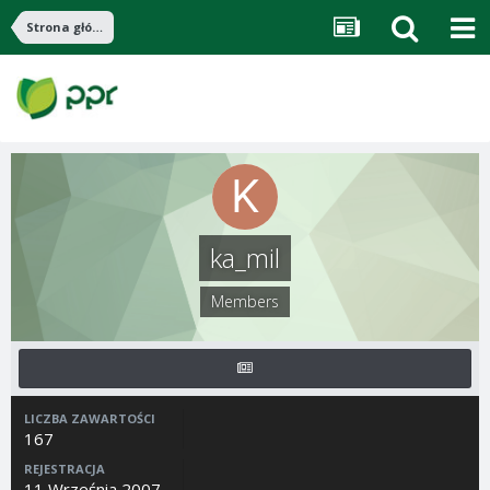
Strona główna
ka_mil
Members
LICZBA ZAWARTOŚCI
167
REJESTRACJA
11 Września 2007