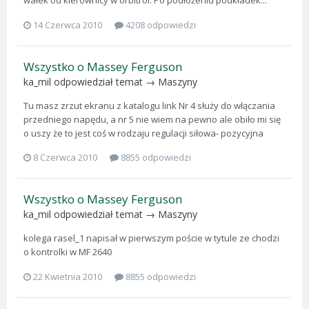
wałek od kierownicy w orbitrol. Po podłożeniu podkładek...
14 Czerwca 2010
4208 odpowiedzi
Wszystko o Massey Ferguson
ka_mil
odpowiedział temat →
Maszyny
Tu masz zrzut ekranu z katalogu link Nr 4 służy do włączania
przedniego napędu, a nr 5 nie wiem na pewno ale obiło mi się
o uszy że to jest coś w rodzaju regulacji siłowa- pozycyjna
8 Czerwca 2010
8855 odpowiedzi
Wszystko o Massey Ferguson
ka_mil
odpowiedział temat →
Maszyny
kolega rasel_1 napisał w pierwszym poście w tytule ze chodzi
o kontrolki w MF 2640
22 Kwietnia 2010
8855 odpowiedzi