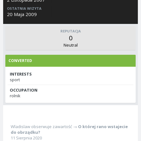
OSTATNIA WIZYTA
20 Maja 2009
REPUTACJA
0
Neutral
CONVERTED
INTERESTS
sport
OCCUPATION
rolnik
Wladislaw
obserwuje zawartość →
O której rano wstajecie
do obrządku?
11 Sierpnia 2020