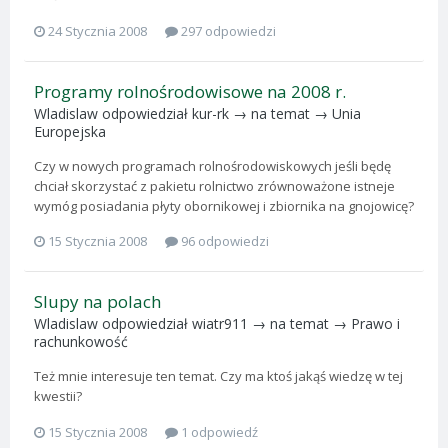
24 Stycznia 2008
297 odpowiedzi
Programy rolnośrodowisowe na 2008 r.
Wladislaw
odpowiedział
kur-rk
→ na temat →
Unia
Europejska
Czy w nowych programach rolnośrodowiskowych jeśli będę
chciał skorzystać z pakietu rolnictwo zrównoważone istneje
wymóg posiadania płyty obornikowej i zbiornika na gnojowicę?
15 Stycznia 2008
96 odpowiedzi
Slupy na polach
Wladislaw
odpowiedział
wiatr911
→ na temat →
Prawo i
rachunkowość
Też mnie interesuje ten temat. Czy ma ktoś jakąś wiedzę w tej
kwestii?
15 Stycznia 2008
1 odpowiedź