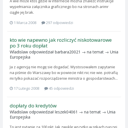
A wie może ktoś gdzie w internecie można znaleźć instrukcje
wypełniania załącznika graficznego bo na stronach arimr
ciągle jej brak.
1 Marca 2008
297 odpowiedzi
kto wie napewno jak rozliczyć niskotowarowe
po 3 roku dopłat
Wladislaw
odpowiedział
barbara20021
→ na temat →
Unia
Europejska
Ja z agencją nie mogę sie dogadać. Wystosowałem zapytanie
na piśmie do Warszawy bo w powiecie nikt nic nie wie. potrafią
mi tylko pokazać rozporządzenie ministra o gospodarstwach...
17 Lutego 2008
45 odpowiedzi
dopłaty do kredytów
Wladislaw
odpowiedział
leszek04061
→ na temat →
Unia
Europejska
To jest pytanie za 100 pkt. Jak zwykle wszytko w rękach naszej