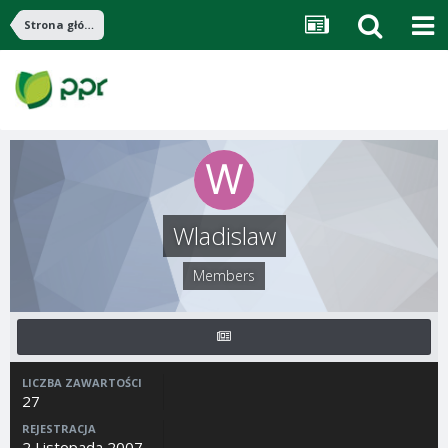
Strona główna
Wladislaw
Members
LICZBA ZAWARTOŚCI
27
REJESTRACJA
2 Listopada 2007