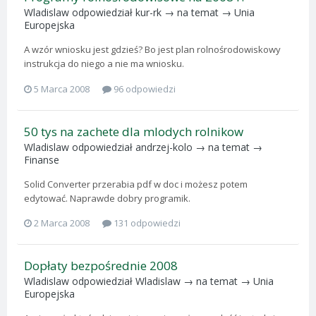
Wladislaw
odpowiedział
kur-rk
→ na temat →
Unia
Europejska
A wzór wniosku jest gdzieś? Bo jest plan rolnośrodowiskowy
instrukcja do niego a nie ma wniosku.
5 Marca 2008
96 odpowiedzi
50 tys na zachete dla mlodych rolnikow
Wladislaw
odpowiedział
andrzej-kolo
→ na temat →
Finanse
Solid Converter przerabia pdf w doc i możesz potem
edytować. Naprawde dobry programik.
2 Marca 2008
131 odpowiedzi
Dopłaty bezpośrednie 2008
Wladislaw
odpowiedział
Wladislaw
→ na temat →
Unia
Europejska