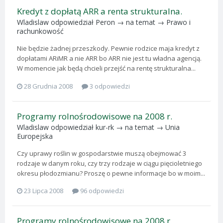
Kredyt z dopłatą ARR a renta strukturalna.
Wladislaw
odpowiedział
Peron
→ na temat →
Prawo i
rachunkowość
Nie będzie żadnej przeszkody. Pewnie rodzice maja kredyt z
dopłatami ARiMR a nie ARR bo ARR nie jest tu władna agencją.
W momencie jak będą chcieli przejść na rentę strukturalna...
28 Grudnia 2008
3 odpowiedzi
Programy rolnośrodowisowe na 2008 r.
Wladislaw
odpowiedział
kur-rk
→ na temat →
Unia
Europejska
Czy uprawy roślin w gospodarstwie muszą obejmować 3
rodzaje w danym roku, czy trzy rodzaje w ciągu pięcioletniego
okresu płodozmianu? Proszę o pewne informacje bo w moim...
23 Lipca 2008
96 odpowiedzi
Programy rolnośrodowisowe na 2008 r.