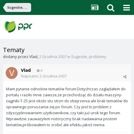
Sugestie, problemy
Tematy
dodany przez
Vlad
,
2 Grudnia 2007
w
Sugestie, problemy
Vlad
0
Napisano
2 Grudnia 2007
Mam pytanie odnośnie tematów forum.Dotychczas zaglądałem do
portalu i raziło mnie zawsze,że przechodząc do działu maszyny-
ciągniki-T-25 jest okolo stu stron do obejrzenia ale brak tematów do
sprawnego poruszania się po forum. Czy jest to problem z
zdyscyplinowaniem użytkownikow, czy taki już urok tego forum.
Wprawdzie zauważylem notoryczny brak nadawania postom
tematów,próbowałem to zrobić ale efektu jakoś niema.