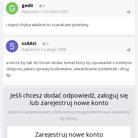
gedii
0
Napisano
2 Grudnia 2007
i tojest chyba właśnie to szarakami jesteśmy
szAAti
0
Napisano
3 Lutego 2008
a moze by tak do forum dodac temat który by opowiadal o estetyce
obejscia, jakies sprawy budowlane, utwardzanie podwórek i drog
itp
Jeśli chcesz dodać odpowiedź, zaloguj się
lub zarejestruj nowe konto
Jedynie zarejestrowani użytkownicy mogą komentować zawartość
tej strony.
Zarejestruj nowe konto