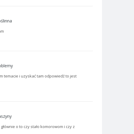
ślinna
iam
roblemy
m temacie i uzyskać tam odpowiedź to jest
szyny
mi głównie o to czy stało komorowom i czy z