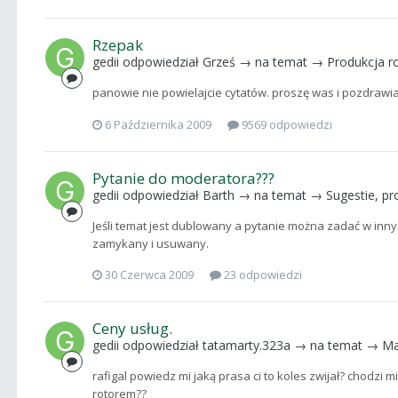
Rzepak
gedii
odpowiedział
Grześ
→ na temat →
Produkcja ro
panowie nie powielajcie cytatów. proszę was i pozdraw
6 Października 2009
9569 odpowiedzi
Pytanie do moderatora???
gedii
odpowiedział
Barth
→ na temat →
Sugestie, p
Jeśli temat jest dublowany a pytanie można zadać w inny
zamykany i usuwany.
30 Czerwca 2009
23 odpowiedzi
Ceny usług.
gedii
odpowiedział
tatamarty.323a
→ na temat →
Ma
rafigal powiedz mi jaką prasa ci to koles zwijał? chodzi 
rotorem??