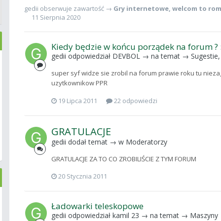
gedii
obserwuje zawartość →
Gry internetowe
,
welcom to rom
11 Sierpnia 2020
Kiedy będzie w końcu porządek na forum ? :
gedii
odpowiedział
DEVBOL
→ na temat →
Sugestie
super syf widze sie zrobil na forum prawie roku tu nie
uzytkownikow PPR
19 Lipca 2011
22 odpowiedzi
GRATULACJE
gedii
dodał temat → w
Moderatorzy
GRATULACJE ZA TO CO ZROBILIŚCIE Z TYM FORUM
20 Stycznia 2011
Ładowarki teleskopowe
gedii
odpowiedział
kamil 23
→ na temat →
Maszyny