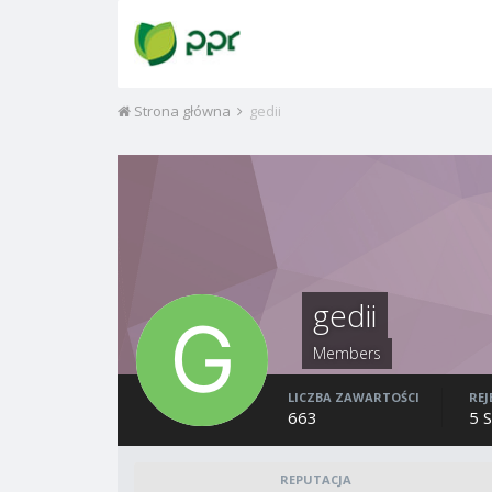
Strona główna
gedii
gedii
Members
LICZBA ZAWARTOŚCI
REJ
663
5 
REPUTACJA