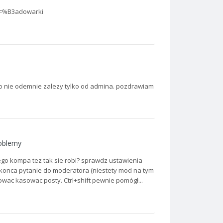
ht=%B3adowarki
to nie odemnie zalezy tylko od admina. pozdrawiam
roblemy
ego kompa tez tak sie robi? sprawdz ustawienia
do konca pytanie do moderatora (niestety mod na tym
ac kasowac posty. Ctrl+shift pewnie pomógł...