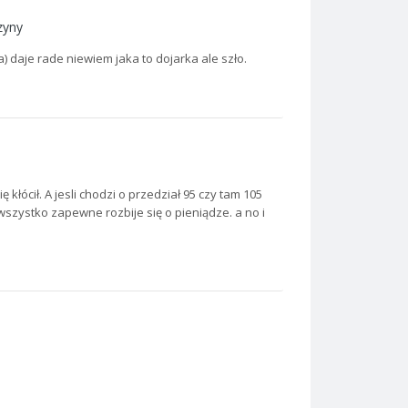
zyny
) daje rade niewiem jaka to dojarka ale szło.
 kłócił. A jesli chodzi o przedział 95 czy tam 105
wszystko zapewne rozbije się o pieniądze. a no i