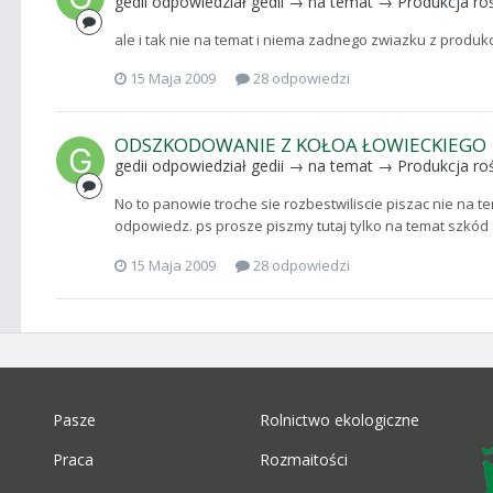
gedii
odpowiedział
gedii
→ na temat →
Produkcja roś
ale i tak nie na temat i niema zadnego zwiazku z produkcja 
15 Maja 2009
28 odpowiedzi
ODSZKODOWANIE Z KOŁOA ŁOWIECKIEGO
gedii
odpowiedział
gedii
→ na temat →
Produkcja roś
No to panowie troche sie rozbestwiliscie piszac nie na t
odpowiedz. ps prosze piszmy tutaj tylko na temat szkód
15 Maja 2009
28 odpowiedzi
Pasze
Rolnictwo ekologiczne
Praca
Rozmaitości