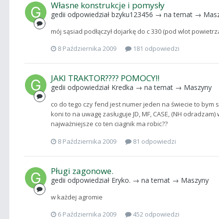
Własne konstrukcje i pomysły
gedii
odpowiedział
bzyku123456
→ na temat →
Mas
mój sąsiad podłączył dojarkę do c 330 (pod wlot powietrza
8 Października 2009
181 odpowiedzi
JAKI TRAKTOR???? POMOCY!!
gedii
odpowiedział
Kredka
→ na temat →
Maszyny
co do tego czy fend jest numer jeden na świecie to bym się
koni to na uwagę zasługuje JD, MF, CASE, (NH odradzam) 
najważniejsze co ten ciagnik ma robic??
8 Października 2009
81 odpowiedzi
Pługi zagonowe.
gedii
odpowiedział
Eryko.
→ na temat →
Maszyny
w każdej agromie
6 Października 2009
452 odpowiedzi