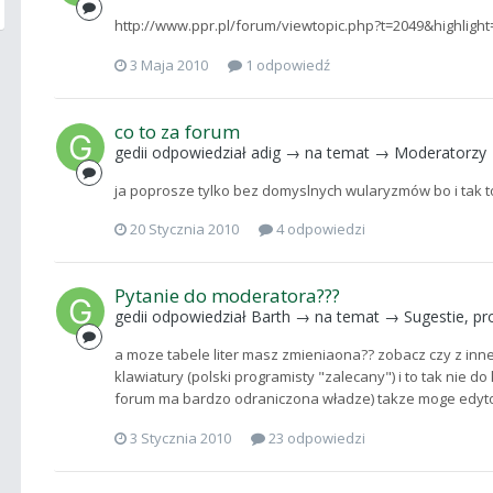
http://www.ppr.pl/forum/viewtopic.php?t=2049&highlig
3 Maja 2010
1 odpowiedź
co to za forum
gedii
odpowiedział
adig
→ na temat →
Moderatorzy
ja poprosze tylko bez domyslnych wularyzmów bo i tak 
20 Stycznia 2010
4 odpowiedzi
Pytanie do moderatora???
gedii
odpowiedział
Barth
→ na temat →
Sugestie, p
a moze tabele liter masz zmieniaona?? zobacz czy z inn
klawiatury (polski programisty "zalecany") i to tak nie 
forum ma bardzo odraniczona władze) takze moge edytow
3 Stycznia 2010
23 odpowiedzi