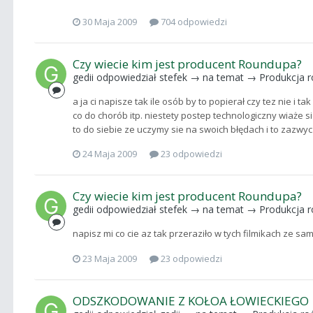
30 Maja 2009
704 odpowiedzi
Czy wiecie kim jest producent Roundupa?
gedii
odpowiedział
stefek
→ na temat →
Produkcja r
a ja ci napisze tak ile osób by to popierał czy tez nie i ta
co do chorób itp. niestety postep technologiczny wiaże s
to do siebie ze uczymy sie na swoich błędach i to zazwyc
24 Maja 2009
23 odpowiedzi
Czy wiecie kim jest producent Roundupa?
gedii
odpowiedział
stefek
→ na temat →
Produkcja r
napisz mi co cie az tak przeraziło w tych filmikach ze sa
23 Maja 2009
23 odpowiedzi
ODSZKODOWANIE Z KOŁOA ŁOWIECKIEGO