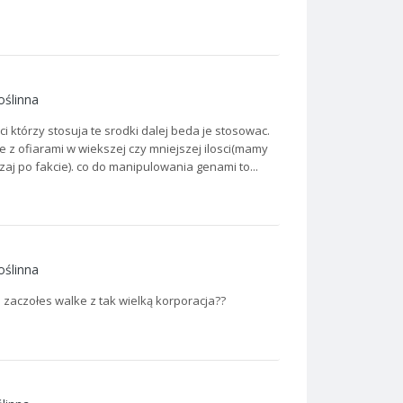
oślinna
k ci którzy stosuja te srodki dalej beda je stosowac.
ie z ofiarami w wiekszej czy mniejszej ilosci(mamy
zaj po fakcie). co do manipulowania genami to...
oślinna
m zaczołes walke z tak wielką korporacja??