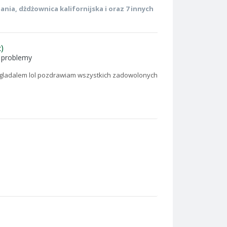
ania
,
dżdżownica kalifornijska
i oraz 7 innych
)
, problemy
zagladalem lol pozdrawiam wszystkich zadowolonych