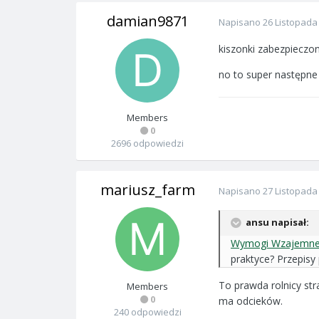
damian9871
Napisano
26 Listopada
kiszonki zabezpieczon
no to super następne
Members
0
2696 odpowiedzi
mariusz_farm
Napisano
27 Listopada
ansu napisał:
Wymogi Wzajemnej 
praktyce? Przepisy 
To prawda rolnicy str
Members
0
ma odcieków.
240 odpowiedzi