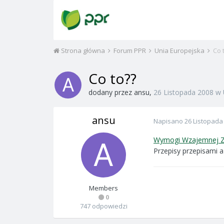
Strona główna
Forum PPR
Unia Europejska
Co 
Co to??
dodany przez
ansu
,
26 Listopada 2008
w
ansu
Napisano
26 Listopada
Wymogi Wzajemnej Zg
Przepisy przepisami a 
Members
0
747 odpowiedzi