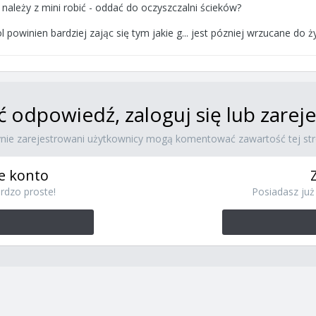
o należy z mini robić - oddać do oczyszczalni ścieków?
l powinien bardziej zając się tym jakie g... jest pózniej wrzucane do 
ć odpowiedź, zaloguj się lub zare
ynie zarejestrowani użytkownicy mogą komentować zawartość tej str
e konto
rdzo proste!
Posiadasz już 