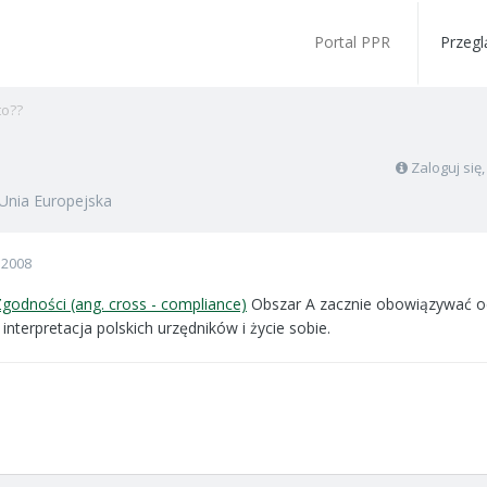
Portal PPR
Przegl
to??
Zaloguj się
Unia Europejska
 2008
odności (ang. cross - compliance)
Obszar A zacznie obowiązywać od 
interpretacja polskich urzędników i życie sobie.