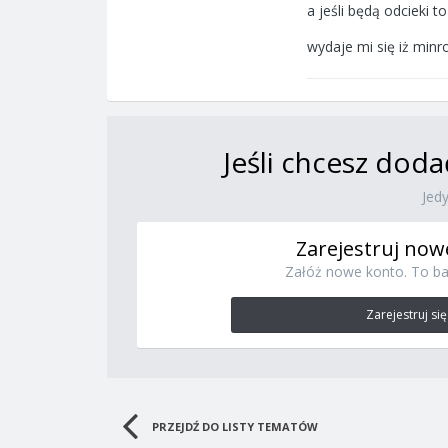
a jeśli będą odcieki t
wydaje mi się iż minro
Jeśli chcesz doda
Jed
Zarejestruj now
Załóż nowe konto. To ba
Zarejestruj się
PRZEJDŹ DO LISTY TEMATÓW