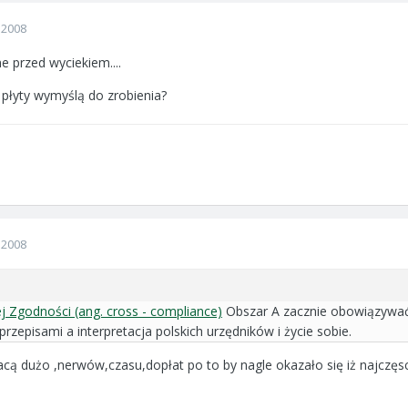
 2008
e przed wyciekiem....
 płyty wymyślą do zrobienia?
 2008
Zgodności (ang. cross - compliance)
Obszar A zacznie obowiązywać 
przepisami a interpretacja polskich urzędników i życie sobie.
acą dużo ,nerwów,czasu,dopłat po to by nagle okazało się iż najczęsci