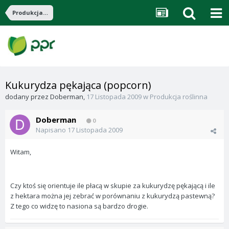
Produkcja roślinna
Kukurydza pękająca (popcorn)
dodany przez
Doberman
,
17 Listopada 2009
w
Produkcja roślinna
Doberman
0
Napisano
17 Listopada 2009
Witam,
Czy ktoś się orientuje ile płacą w skupie za kukurydzę pękającą i ile
z hektara można jej zebrać w porównaniu z kukurydzą pastewną?
Z tego co widzę to nasiona są bardzo drogie.