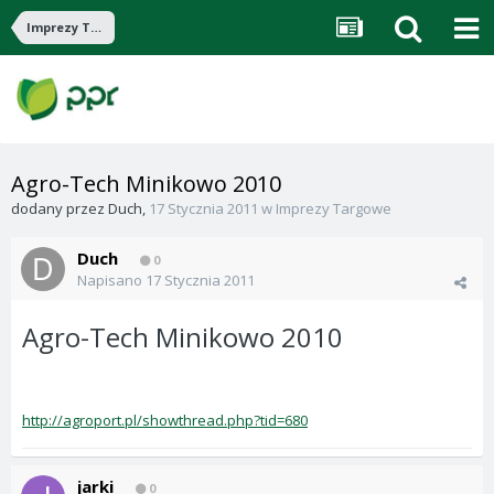
Imprezy Targowe
Agro-Tech Minikowo 2010
dodany przez
Duch
,
17 Stycznia 2011
w
Imprezy Targowe
Duch
0
Napisano
17 Stycznia 2011
Agro-Tech Minikowo 2010
http://agroport.pl/showthread.php?tid=680
jarki
0