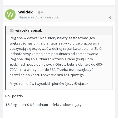
waldek
0
Napisano
7 Sierpnia 2006
wjacek napisał:
Reglone w dawce 5l/ha, który należy zastosować, gdy
większość nasion na plantacji jest w kolorze brązowym i
zaczynają się osypywać w dolnej części kwiatostanu. Zbiór
jednofazowy kombajnem po 5 dniach od zastosowania
Reglone. Najlepiej zbierać wcześnie rano (świt) lub w
godzinach popołudniowych. Obroty bębna obniżyć do 600-
700/min, a wentylator do 380. Trzeba też powiększyć
szczeline na koszu i otwarcie sita żaluzjowego.
Miłych omłotów i wysokich plonów życzy @wjacek.
No i poszło...
1,5 Reglone + 0,6 Spodnam - efekt zadowalający