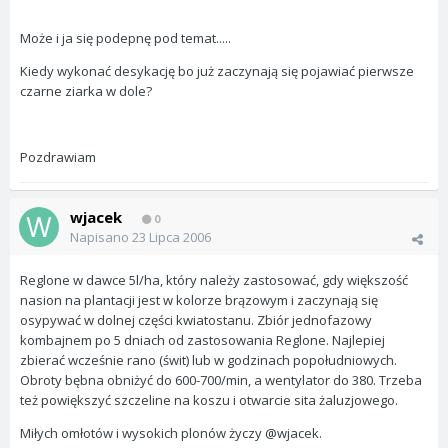
Może i ja się podepnę pod temat.....
Kiedy wykonać desykację bo już zaczynają się pojawiać pierwsze
czarne ziarka w dole?
Pozdrawiam
wjacek
0
Napisano
23 Lipca 2006
Reglone w dawce 5l/ha, który należy zastosować, gdy większość
nasion na plantacji jest w kolorze brązowym i zaczynają się
osypywać w dolnej części kwiatostanu. Zbiór jednofazowy
kombajnem po 5 dniach od zastosowania Reglone. Najlepiej
zbierać wcześnie rano (świt) lub w godzinach popołudniowych.
Obroty bębna obniżyć do 600-700/min, a wentylator do 380. Trzeba
też powiększyć szczeline na koszu i otwarcie sita żaluzjowego.
Miłych omłotów i wysokich plonów życzy @wjacek.