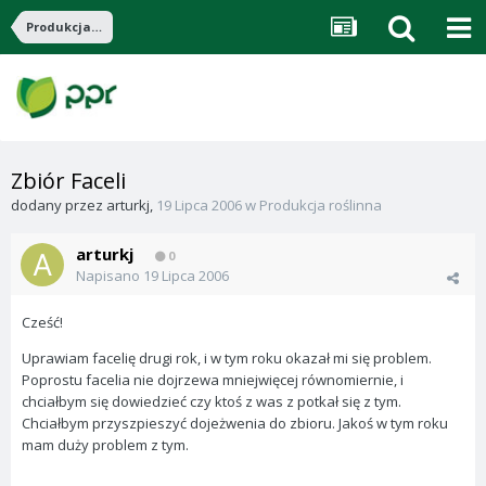
Produkcja roślinna
Zbiór Faceli
dodany przez
arturkj
,
19 Lipca 2006
w
Produkcja roślinna
arturkj
0
Napisano
19 Lipca 2006
Cześć!
Uprawiam facelię drugi rok, i w tym roku okazał mi się problem.
Poprostu facelia nie dojrzewa mniejwięcej równomiernie, i
chciałbym się dowiedzieć czy ktoś z was z potkał się z tym.
Chciałbym przyszpieszyć dojeżwenia do zbioru. Jakoś w tym roku
mam duży problem z tym.