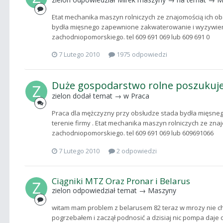
Etat mechanika maszyn rolniczych ze znajomością ich ob
bydła mięsnego zapewnione zakwaterowanie i wyzywienie
zachodniopomorskiego. tel 609 691 069 lub 609 691 0
7 Lutego 2010
1975 odpowiedzi
Duże gospodarstwo rolne poszukuje
zielon
dodał temat → w
Praca
Praca dla mężczyzny przy obsłudze stada bydła mięsn
terenie firmy . Etat mechanika maszyn rolniczych ze znaj
zachodniopomorskiego. tel 609 691 069 lub 609691066
7 Lutego 2010
2 odpowiedzi
Ciągniki MTZ Oraz Pronar i Belarus
zielon
odpowiedział temat →
Maszyny
witam mam problem z belarusem 82 teraz w mrozy nie ch
pogrzebałem i zaczął podnosić a dzisiaj nic pompa daje o