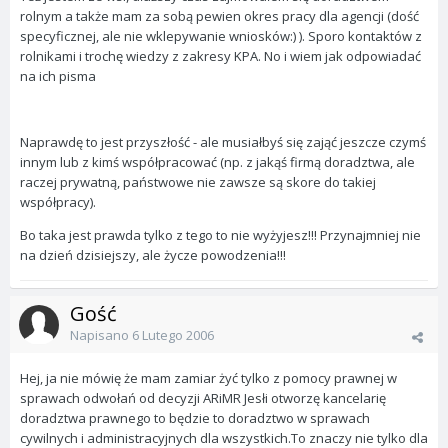
rolnym a także mam za sobą pewien okres pracy dla agencji (dość
specyficznej, ale nie wklepywanie wniosków:) ). Sporo kontaktów z
rolnikami i trochę wiedzy z zakresy KPA. No i wiem jak odpowiadać
na ich pisma
Naprawdę to jest przyszłość - ale musiałbyś się zająć jeszcze czymś
innym lub z kimś współpracować (np. z jakąś firmą doradztwa, ale
raczej prywatną, państwowe nie zawsze są skore do takiej
współpracy).
Bo taka jest prawda tylko z tego to nie wyżyjesz!!! Przynajmniej nie
na dzień dzisiejszy, ale życze powodzenia!!!
Gość
Napisano
6 Lutego 2006
Hej, ja nie mówię że mam zamiar żyć tylko z pomocy prawnej w
sprawach odwołań od decyzji ARiMR Jesłi otworzę kancelarię
doradztwa prawnego to będzie to doradztwo w sprawach
cywilnych i administracyjnych dla wszystkich.To znaczy nie tylko dla