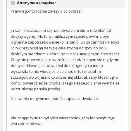
Anonymous napisał:
Prawnego? to różnie zależy o co pytasz?
Ja sam zastawiałem się nad otwarciem biura odwołań od
decyzji agencji. Na to w najbliższym czasie powinno być
ogromne zapotrzebowanie (o ile tanio lub zadarmo:) ). Kiedyś
rolnik przyniósł mi decyzję cała strona od góry do dołu
drobnym maczkiem z której nic nie rozumiałem,on zresztą też.
Zeby nie powiedział co wcześniej składał to bym sie nigdy nie
domyslił. Nawet jak to zaniósł do tej agencji co mu to
wystawiła to nie wiedzieli o co chodzi, też musiał im
szczegółowo wyjasnić co wcześniej składał, żeby ktoś mógł w
końcu powiedzieć że (chyba) z tego naszego pisma wynika że
odrzucilismy pańską prośbę.
No i wtedy mogłem mu pomóc napisac odwołanie.
Ale znając życie to był tylko wierzchołek góry lodowej!!! tego
jest całe mnóstwo.