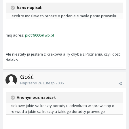
hans napisał:
jezeli to mozliwe to prosze o podanie e mailA panie prawniku
mój adres:
piotr9000@wp.pl
Ale niestety ja jestem z Krakowa a Ty chyba z Poznania, czyli dość
daleko
Gość
Napisano
26 Lutego 2006
Anonymous napisał:
ciekawe jakie sa koszty porady u adwokata w sprawie np o
rozwod a jakie sa koszty u takiego doradcy prawnego