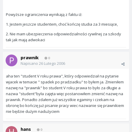
Powyższe ograniczenia wynikają z faktu iż:
1. Jestem jeszcze studentem, choć kończę studia za 3 miesiące,
2. Nie mam ubezpieczenia odpowiedzialności cywilnej za szkody
tak jak mają adwokaci
prawnik
0
Napisano
26 Lutego 2006
aha ten "student V roku prawa", który odpowiedział na pytanie
wjacek w temacie " spadek po pradziadku" to byłem ja. Zmieniłem
nazwę na "prawnik" bo student V roku prawa to było za długie a
nazwa "student"była zajęta więc postanowiłem zmienić nazwę na
prawnik. Ponadto zdałem już wszystkie egaminy i czekam na
obronę bo kończę już pisanie pracy wiec nazwanie się prawnikiem
nie będzie dużym nadużyciem
hans
0