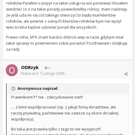
rolników.Pytałem o popyt na takie usługi na wsi ponieważ chciałem
wiedzieć co o na takie porady powiedzieliby rolnicy. mam nadzieję
ze jeśli uda mi się coś takiego otworzyć to będę miał klientów
rolników, ale pewnie z samych klientów-rolników bym nie wyżył
wiec trzeba będzie udzielać porad dla wszystkich.
Prawo rolne, kPA znam bardzo dobrze więc w razie gdybym miał
takie sprawy to powinienem sobie poradzić Pozdrawiam i dziękuję
za rady
ODRzyk
0
Napisano
7 Lutego 2006
Anonymous napisał:
Prawnikiem?!? nie - zdecydowanie nie!!!
.... z kimś współpracować (np. z jakąś firmą doradztwa, ale
raczej prywatną, państwowe nie zawsze są skore do takiej
współpracy).
Bo taka jest prawda tylko z tego to nie wyżyjesz!!!