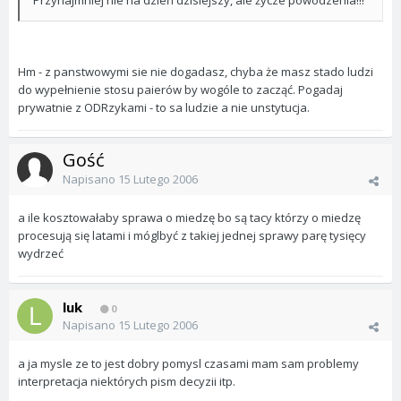
Przynajmniej nie na dzień dzisiejszy, ale życze powodzenia!!!
Hm - z panstwowymi sie nie dogadasz, chyba że masz stado ludzi
do wypełnienie stosu paierów by wogóle to zacząć. Pogadaj
prywatnie z ODRzykami - to sa ludzie a nie unstytucja.
Gość
Napisano
15 Lutego 2006
a ile kosztowałaby sprawa o miedzę bo są tacy którzy o miedzę
procesują się latami i móglbyć z takiej jednej sprawy parę tysięcy
wydrzeć
luk
0
Napisano
15 Lutego 2006
a ja mysle ze to jest dobry pomysl czasami mam sam problemy
interpretacja niektórych pism decyzii itp.