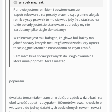
wjacek napisał:
Panowie jestem rolnikiem i powiem wam, że
zapotrzebowania na porady prawne są ogromne ale jak
rolnik słyszy prawnik to mu się włos jeży (nie stać nas na
takie porady jesteście stanowczo zadrodzy my nie
zarabiamy tylko ciągle dokładamy).
W rolnictwie jest taki bałagan, że głowa boli każdy ma
jakieś sprawy których nie urególował dziadek czy ojciec i
to się ciągnie latami bo niewiadomo co z tym zrobić.
Sam mam kilka spraw prawnych do urególowania na
które mnie poprostu teraz niestać.
popieram
dwa lata temu miałem zamiar zrobić porządek w działkach na
okoliczność dopłat - zasypałem 100 metrów rowu, i chodziło o
właczenie do jednej działki tych podzielonych rowem, rowu, i