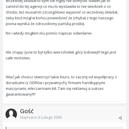
wcześniej składał to bym sie nigdy nie domyslił. Nawet jak to
zaniósł do tej agencji co mu to wystawiła to nie wiedzieli o co
chodzi, też musiał im szczegółowo wyjasnić co wcześniej składał,
żeby ktoś mógł w końcu powiedzieć że (chyba) z tego naszego
pisma wynika że odrzucilismy pańską prośbę.
No i wtedy mogłem mu pomóc napisac odwołanie.
Ale znając życie to był tylko wierzchołek góry lodowej!!! tego jest
całe mnóstwo.
Wieć jak chcesz otworzyć takie biuro, to zacznij od współpracy z
doradcami (z ODRów i prywatnych), firmami handlującymi
maszynami, mleczarniami itd. Tam się reklamuj a sukces
gwarantowany!!!!
Gość
Napisano
6 Lutego 2006