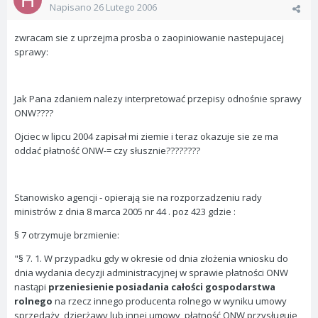
Napisano
26 Lutego 2006
zwracam sie z uprzejma prosba o zaopiniowanie nastepujacej
sprawy:
Jak Pana zdaniem nalezy interpretować przepisy odnośnie sprawy
ONW????
Ojciec w lipcu 2004 zapisał mi ziemie i teraz okazuje sie ze ma
oddać płatność ONW-= czy słusznie????????
Stanowisko agencji - opierają sie na rozporzadzeniu rady
ministrów z dnia 8 marca 2005 nr 44 . poz 423 gdzie :
§ 7 otrzymuje brzmienie:
"§ 7. 1. W przypadku gdy w okresie od dnia złożenia wniosku do
dnia wydania decyzji administracyjnej w sprawie płatności ONW
nastąpi
przeniesienie posiadania całości gospodarstwa
rolnego
na rzecz innego producenta rolnego w wyniku umowy
sprzedaży, dzierżawy lub innej umowy, płatność ONW przysługuje