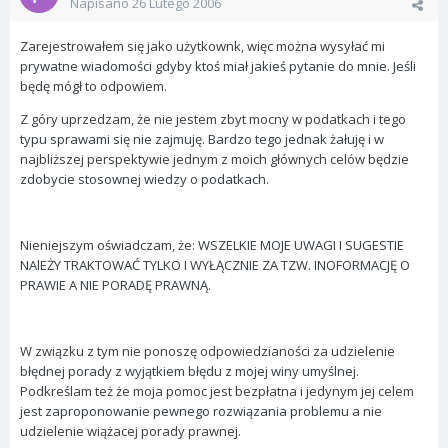
Napisano
26 Lutego 2006
Zarejestrowałem się jako użytkownk, więc można wysyłać mi
prywatne wiadomości gdyby ktoś miał jakieś pytanie do mnie. Jeśli
będę mógł to odpowiem.
Z góry uprzedzam, że nie jestem zbyt mocny w podatkach i tego
typu sprawami się nie zajmuję. Bardzo tego jednak żałuję i w
najbliższej perspektywie jednym z moich głównych celów będzie
zdobycie stosownej wiedzy o podatkach.
Nieniejszym oświadczam, że: WSZELKIE MOJE UWAGI I SUGESTIE
NAlEŻY TRAKTOWAĆ TYLKO I WYŁĄCZNIE ZA TZW. INOFORMACJĘ O
PRAWIE A NIE PORADĘ PRAWNĄ.
W związku z tym nie ponoszę odpowiedzianości za udzielenie
błędnej porady z wyjątkiem błędu z mojej winy umyślnej.
Podkreślam też że moja pomoc jest bezpłatna i jedynym jej celem
jest zaproponowanie pewnego rozwiązania problemu a nie
udzielenie wiążacej porady prawnej.