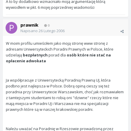
A to by dodatkowo wzmacniało moją argumentację którą
wywiodłem w pkt. 6 mojej poprzedniej wiadomości
prawnik
0
Napisano
26 Lutego 2006
W moim profilu umieściłem jako moją stronę www stronę z
adresami Uniwersyteckich Poradni Prawnych w Polsce, które
udzielają
bezpłatnych
porad dla
osób które nie stać na
opłacenie adwokata
Ja współpracuje z Uniwersytecką Poradnią Prawną UJ, która
podbno jest najlepsza w Polsce. Dobrą opiną cieszy się też
poradnia przy Uniwersytecie Warszawskim, choć jak rozmawiałem
z tamtejszymi studentami to robią oni "dziwne" rzeczy które nie
mają miejsca w Poradni UJ i Warszawa nie ma specjalizacji
prawnych które są w naszej krakowskiej poradni.
Należu uważać na Poradnię w Rzeszowie prowadzoną przez