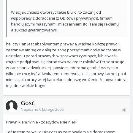
Wieć jak chcesz otworzyć takie biuro, to zacznij od
współpracy z doradcami (z ODRów i prywatnych), firmami
handlującymi maszynami, mleczarniami itd. Tam się reklamuj
a sukces gwarantowany!!!!
hej czy Pan jest absolwentem prawa?Ja właśnie kończę prawo i
zastanawiam się co dalej ze sobą począć mam doświadczenie w
udzielaniu porad prawnych w sprawach cywilnych, lubię wieś i
chętnie podjął bym się doradztwa na rzecz rolników.Teraz pracuje
w kancelarii adwokackiej i powiem jedno: mogę robić wszystko
tylko nie chcę być adwokatem: denerwujące są sprawy karne i po 4
miesiącach pracy w tej kancelarii odnoszę wrażenie że adwokatura
to jedne wielkie bagno
Gość
Napisano
6 Lutego 2006
Prawnikiem?!? nie - zdecydowanie nie!!!
Też jestem ze wsi, dłuższy czas zajmowałem się doradztwem