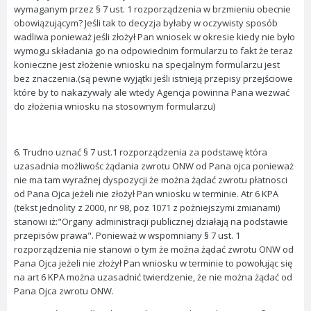
wymaganym przez § 7 ust. 1 rozporządzenia w brzmieniu obecnie
obowiązującym? Jeśli tak to decyzja byłaby w oczywisty sposób
wadliwa ponieważ jeśli złożył Pan wniosek w okresie kiedy nie było
wymogu składania go na odpowiednim formularzu to fakt że teraz
konieczne jest złożenie wniosku na specjalnym formularzu jest
bez znaczenia.(są pewne wyjątki jeśli istnieją przepisy przejściowe
które by to nakazywały ale wtedy Agencja powinna Pana wezwać
do złożenia wniosku na stosownym formularzu)
6. Trudno uznać § 7 ust.1 rozporządzenia za podstawę która
uzasadnia możliwośc żądania zwrotu ONW od Pana ojca ponieważ
nie ma tam wyraźnej dyspozycji że można żądać zwrotu płatnosci
od Pana Ojca jeżeli nie złożył Pan wniosku w terminie. Atr 6 KPA
(tekst jednolity z 2000, nr 98, poz 1071 z pożniejszymi zmianami)
stanowi iż:"Organy administracji publicznej działają na podstawie
przepisów prawa". Ponieważ w wspomniany § 7 ust. 1
rozporządzenia nie stanowi o tym że można żądać zwrotu ONW od
Pana Ojca jeżeli nie złożył Pan wniosku w terminie to powołując się
na art 6 KPA można uzasadnić twierdzenie, że nie można żądać od
Pana Ojca zwrotu ONW.