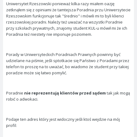
Uniwersytet Rzeszowski ponieważ kilka razy miałem oazję
zetknąłem się z opiniami że tamtejsza Poradnia przu Uniwersytecie
Rzeszowskim funkcjonuje tak "średnio" i mówili mi to byli klienci
rzeszowskiej poradni. Należy też uważać na wszystki Poradnie
przy szkołach prywatnych, znajomy student KUL-u mówił mi że ich
Poradnia też niestety nie imponuje poziomem.
Porady w Uniwersyteckich Poradniach Prawnych powinny być
udzielane na piśmie, jeśli sptotkacie się Państwo z Poradami przez
telefon to proszę na to uważać, bo wiadomo że student przy takiej
poradzie może się łatwo pomylić.
Poradnie
nie reprezentują klientów przed sądem
tak jak mogą
robić o adwokaci.
Podaje ten adres który jest widoczny jeśli ktoś wejdzie na mój
profil: