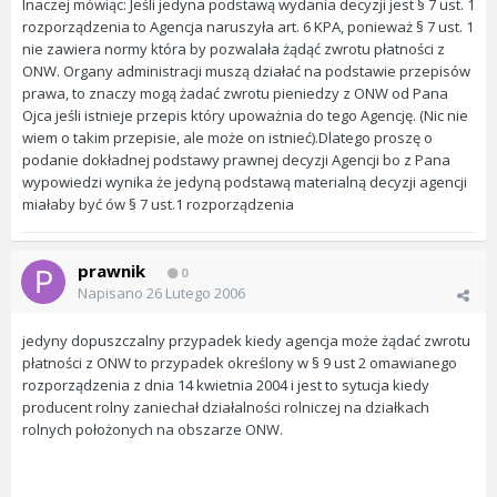
Inaczej mówiąc: Jeśli jedyna podstawą wydania decyzji jest § 7 ust. 1
rozporządzenia to Agencja naruszyła art. 6 KPA, ponieważ § 7 ust. 1
nie zawiera normy która by pozwalała żądąć zwrotu płatności z
ONW. Organy administracji muszą działać na podstawie przepisów
prawa, to znaczy mogą żadać zwrotu pieniedzy z ONW od Pana
Ojca jeśli istnieje przepis który upoważnia do tego Agencję. (Nic nie
wiem o takim przepisie, ale może on istnieć).Dlatego proszę o
podanie dokładnej podstawy prawnej decyzji Agencji bo z Pana
wypowiedzi wynika że jedyną podstawą materialną decyzji agencji
miałaby być ów § 7 ust.1 rozporządzenia
prawnik
0
Napisano
26 Lutego 2006
jedyny dopuszczalny przypadek kiedy agencja może żądać zwrotu
płatności z ONW to przypadek określony w § 9 ust 2 omawianego
rozporządzenia z dnia 14 kwietnia 2004 i jest to sytucja kiedy
producent rolny zaniechał działalności rolniczej na działkach
rolnych położonych na obszarze ONW.