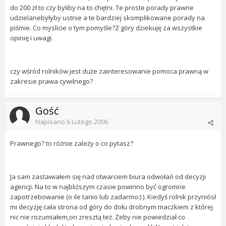
do 200 zł to czy byliby na to chętni. Te proste porady prawne
udzielanebyłyby ustnie a te bardziej skomplikowane porady na
piśmie. Co myslicie o tym pomyśle?Z góry dziekuję za wszystkie
opinię i uwagi.
czy wśród rolników jest duże zainteresowanie pomoca prawną w
zakresie prawa cywilnego?
Gość
Napisano
6 Lutego 2006
Prawnego? to różnie zależy o co pytasz?
Ja sam zastawiałem się nad otwarciem biura odwołań od decyzji
agencji. Na to w najbliższym czasie powinno być ogromne
zapotrzebowanie (o ile tanio lub zadarmo:) ). Kiedyś rolnik przyniósł
mi decyzję cała strona od góry do dołu drobnym maczkiem z której
nic nie rozumiałem,on zresztą też. Zeby nie powiedział co