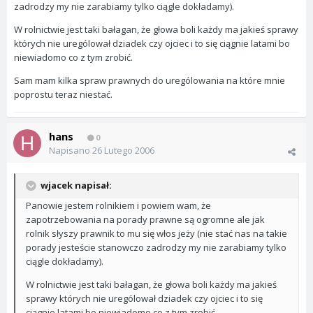
zadrodzy my nie zarabiamy tylko ciągle dokładamy).
W rolnictwie jest taki bałagan, że głowa boli każdy ma jakieś sprawy
których nie urególował dziadek czy ojciec i to się ciągnie latami bo
niewiadomo co z tym zrobić.
Sam mam kilka spraw prawnych do urególowania na które mnie
poprostu teraz niestać.
hans
0
Napisano
26 Lutego 2006
wjacek napisał:
Panowie jestem rolnikiem i powiem wam, że
zapotrzebowania na porady prawne są ogromne ale jak
rolnik słyszy prawnik to mu się włos jeży (nie stać nas na takie
porady jesteście stanowczo zadrodzy my nie zarabiamy tylko
ciągle dokładamy).
W rolnictwie jest taki bałagan, że głowa boli każdy ma jakieś
sprawy których nie urególował dziadek czy ojciec i to się
ciągnie latami bo niewiadomo co z tym zrobić.