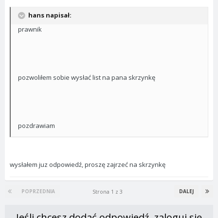
hans napisał:
prawnik
pozwoliłem sobie wysłać list na pana skrzynkę
pozdrawiam
wysłałem juz odpowiedź, proszę zajrzeć na skrzynkę
Strona 1 z 3
POPRZEDNIA
DALEJ
Jeśli chcesz dodać odpowiedź, zaloguj się