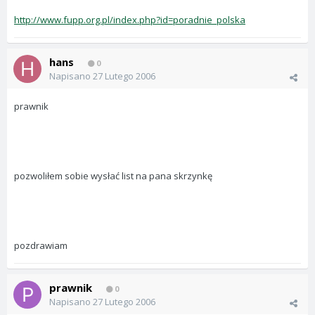
http://www.fupp.org.pl/index.php?id=poradnie_polska
hans
0
Napisano
27 Lutego 2006
prawnik
pozwoliłem sobie wysłać list na pana skrzynkę
pozdrawiam
prawnik
0
Napisano
27 Lutego 2006