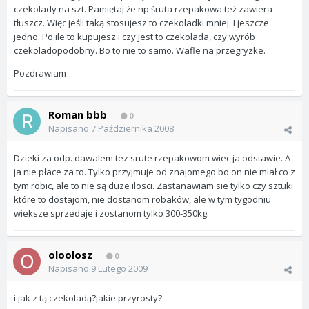
czekolady na szt. Pamiętaj że np śruta rzepakowa też zawiera
tłuszcz. Więc jeśli taką stosujesz to czekoladki mniej. I jeszcze
jedno. Po ile to kupujesz i czy jest to czekolada, czy wyrób
czekoladopodobny. Bo to nie to samo. Wafle na przegryzke.
Pozdrawiam
Roman bbb
0
Napisano
7 Października 2008
Dzieki za odp. dawalem tez srute rzepakowom wiec ja odstawie. A
ja nie płace za to. Tylko przyjmuje od znajomego bo on nie miał co z
tym robic, ale to nie są duze ilosci. Zastanawiam sie tylko czy sztuki
które to dostajom, nie dostanom robaków, ale w tym tygodniu
wieksze sprzedaje i zostanom tylko 300-350kg.
oloolosz
0
Napisano
9 Lutego 2009
i jak z tą czekoladą?jakie przyrosty?