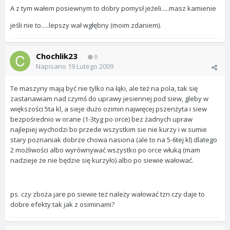
A z tym wałem posiewnym to dobry pomysł jeżeli.....masz kamienie
jeśli nie to.....lepszy wał wgłębny (moim zdaniem).
Chochlik23
0
Napisano
19 Lutego 2009
Te maszyny mają być nie tylko na łąki, ale też na pola, tak się
zastanawiam nad czymś do uprawy jesiennej pod siew, gleby w
większości 5ta kl, a sieje dużo ozimin najwięcej pszenżyta i siew
bezpośrednio w orane (1-3tyg po orce) bez żadnych upraw
najlepiej wychodzi bo przede wszystkim sie nie kurzy i w sumie
stary poznaniak dobrze chowa nasiona (ale to na 5-6tej kl) dlatego
2 możliwości albo wyrównywać wszystko po orce włuką (mam
nadzieje że nie będzie się kurzyło) albo po siewie wałować.
ps. czy zboża jare po siewie też należy wałować tzn czy daje to
dobre efekty tak jak z osiminami?