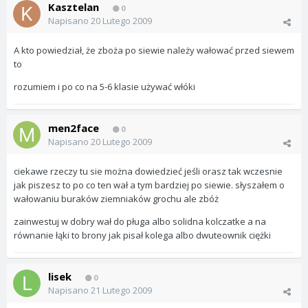
Kasztelan
0
Napisano
20 Lutego 2009
A kto powiedział, że zboża po siewie należy wałować przed siewem
to
rozumiem i po co na 5-6 klasie używać włóki
men2face
0
Napisano
20 Lutego 2009
ciekawe rzeczy tu sie można dowiedzieć jeśli orasz tak wczesnie
jak piszesz to po co ten wał a tym bardziej po siewie. słyszałem o
wałowaniu buraków ziemniaków grochu ale zbóż
zainwestuj w dobry wał do pługa albo solidna kolczatke a na
równanie łąki to brony jak pisał kolega albo dwuteownik ciężki
lisek
0
Napisano
21 Lutego 2009