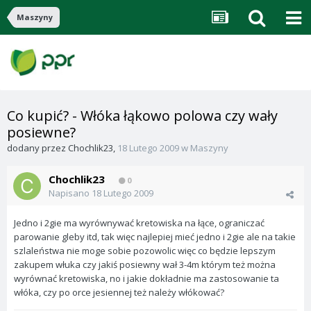
Maszyny
Co kupić? - Włóka łąkowo polowa czy wały
posiewne?
dodany przez
Chochlik23
,
18 Lutego 2009
w
Maszyny
Chochlik23
0
Napisano
18 Lutego 2009
Jedno i 2gie ma wyrównywać kretowiska na łące, ograniczać
parowanie gleby itd, tak więc najlepiej mieć jedno i 2gie ale na takie
szlaleństwa nie moge sobie pozowolic więc co będzie lepszym
zakupem włuka czy jakiś posiewny wał 3-4m którym też można
wyrównać kretowiska, no i jakie dokładnie ma zastosowanie ta
włóka, czy po orce jesiennej też należy włókować?