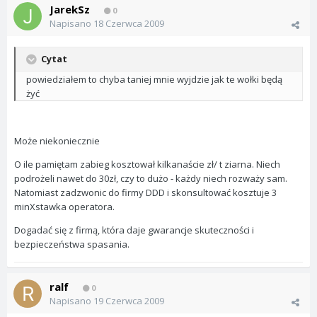
JarekSz
0
Napisano
18 Czerwca 2009
Cytat
powiedziałem to chyba taniej mnie wyjdzie jak te wołki będą
żyć
Może niekoniecznie
O ile pamiętam zabieg kosztował kilkanaście zł/ t ziarna. Niech
podrożeli nawet do 30zł, czy to dużo - każdy niech rozważy sam.
Natomiast zadzwonic do firmy DDD i skonsultować kosztuje 3
minXstawka operatora.
Dogadać się z firmą, która daje gwarancje skuteczności i
bezpieczeństwa spasania.
ralf
0
Napisano
19 Czerwca 2009