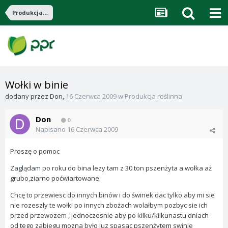
Produkcja roślinna
Wołki w binie
dodany przez
Don
,
16 Czerwca 2009
w
Produkcja roślinna
Don
0
Napisano
16 Czerwca 2009
Proszę o pomoc
Zaglądam po roku do bina lezy tam z 30 ton pszenżyta a wołka aż
grubo,ziarno poćwiartowane.
Chcę to przewiesc do innych binów i do świnek dac tylko aby mi sie
nie rozeszły te wołki po innych zbożach wolałbym pozbyc sie ich
przed przewozem , jednoczesnie aby po kilku/kilkunastu dniach
od tego zabiegu mozna było juz spasac pszenżytem swinie