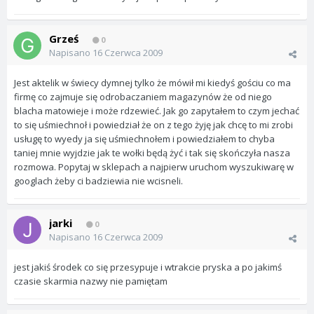
Grześ
0
Napisano
16 Czerwca 2009
Jest aktelik w świecy dymnej tylko że mówił mi kiedyś gościu co ma
firmę co zajmuje się odrobaczaniem magazynów że od niego
blacha matowieje i może rdzewieć. Jak go zapytałem to czym jechać
to się uśmiechnoł i powiedział że on z tego żyję jak chcę to mi zrobi
usługę to wyedy ja się uśmiechnołem i powiedziałem to chyba
taniej mnie wyjdzie jak te wołki będą żyć i tak się skończyła nasza
rozmowa. Popytaj w sklepach a najpierw uruchom wyszukiwarę w
googlach żeby ci badziewia nie wcisneli.
jarki
0
Napisano
16 Czerwca 2009
jest jakiś środek co się przesypuje i wtrakcie pryska a po jakimś
czasie skarmia nazwy nie pamiętam