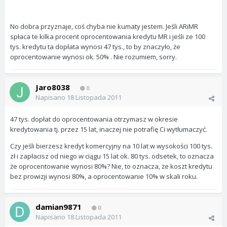
No dobra przyznaje, coś chyba nie kumaty jestem. Jeśli ARiMR
spłaca te kilka procent oprocentowania kredytu MR i jeśli ze 100
tys. kredytu ta dopłata wynosi 47 tys., to by znaczyło, że
oprocentowanie wynosi ok. 50% . Nie rozumiem, sorry.
Jaro8038
0
Napisano
18 Listopada 2011
47 tys. dopłat do oprocentowania otrzymasz w okresie
kredytowania tj. przez 15 lat, inaczej nie potrafię Ci wytłumaczyć.
Czy jeśli bierzesz kredyt komercyjny na 10 lat w wysokości 100 tys.
zł i zapłacisz od niego w ciągu 15 lat ok. 80 tys. odsetek, to oznacza
że oprocentowanie wynosi 80%? Nie, to oznacza, że koszt kredytu
bez prowizji wynosi 80%, a oprocentowanie 10% w skali roku.
damian9871
0
Napisano
18 Listopada 2011