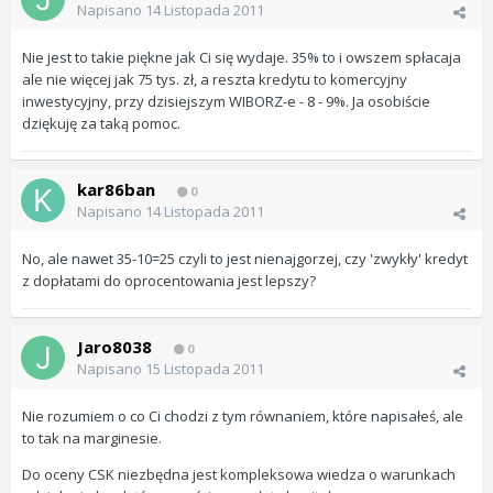
Napisano
14 Listopada 2011
Nie jest to takie piękne jak Ci się wydaje. 35% to i owszem spłacaja
ale nie więcej jak 75 tys. zł, a reszta kredytu to komercyjny
inwestycyjny, przy dzisiejszym WIBORZ-e - 8 - 9%. Ja osobiście
dziękuję za taką pomoc.
kar86ban
0
Napisano
14 Listopada 2011
No, ale nawet 35-10=25 czyli to jest nienajgorzej, czy 'zwykły' kredyt
z dopłatami do oprocentowania jest lepszy?
Jaro8038
0
Napisano
15 Listopada 2011
Nie rozumiem o co Ci chodzi z tym równaniem, które napisałeś, ale
to tak na marginesie.
Do oceny CSK niezbędna jest kompleksowa wiedza o warunkach