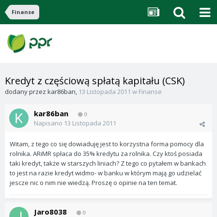
Finanse
Kredyt z częściową spłatą kapitału (CSK)
dodany przez
kar86ban
,
13 Listopada 2011
w
Finanse
kar86ban
0
Napisano
13 Listopada 2011
Witam, z tego co się dowiaduję jest to korzystna forma pomocy dla
rolnika. ARiMR spłaca do 35% kredytu za rolnika. Czy ktoś posiada
taki kredyt, także w starszych liniach? Z tego co pytałem w bankach
to jest na razie kredyt widmo- w banku w którym mają go udzielać
jescze nic o nim nie wiedzą. Proszę o opinie na ten temat.
Jaro8038
0