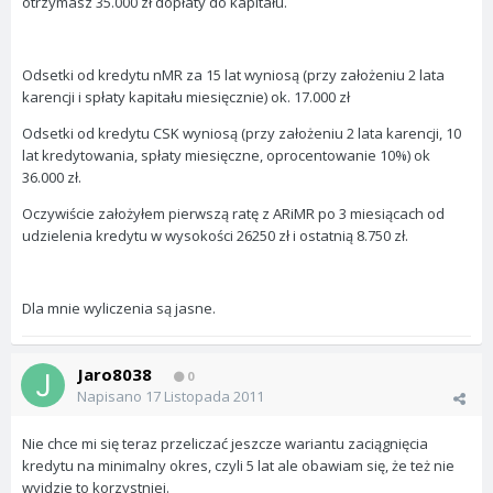
otrzymasz 35.000 zł dopłaty do kapitału.
Odsetki od kredytu nMR za 15 lat wyniosą (przy założeniu 2 lata
karencji i spłaty kapitału miesięcznie) ok. 17.000 zł
Odsetki od kredytu CSK wyniosą (przy założeniu 2 lata karencji, 10
lat kredytowania, spłaty miesięczne, oprocentowanie 10%) ok
36.000 zł.
Oczywiście założyłem pierwszą ratę z ARiMR po 3 miesiącach od
udzielenia kredytu w wysokości 26250 zł i ostatnią 8.750 zł.
Dla mnie wyliczenia są jasne.
Jaro8038
0
Napisano
17 Listopada 2011
Nie chce mi się teraz przeliczać jeszcze wariantu zaciągnięcia
kredytu na minimalny okres, czyli 5 lat ale obawiam się, że też nie
wyjdzie to korzystniej.