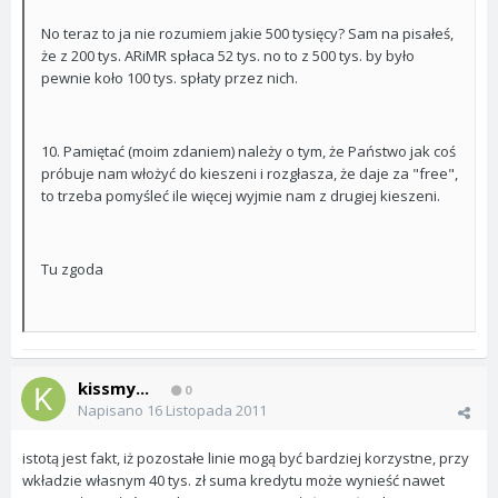
No teraz to ja nie rozumiem jakie 500 tysięcy? Sam na pisałeś,
że z 200 tys. ARiMR spłaca 52 tys. no to z 500 tys. by było
pewnie koło 100 tys. spłaty przez nich.
10. Pamiętać (moim zdaniem) należy o tym, że Państwo jak coś
próbuje nam włożyć do kieszeni i rozgłasza, że daje za "free",
to trzeba pomyśleć ile więcej wyjmie nam z drugiej kieszeni.
Tu zgoda
kissmy...
0
Napisano
16 Listopada 2011
istotą jest fakt, iż pozostałe linie mogą być bardziej korzystne, przy
wkładzie własnym 40 tys. zł suma kredytu może wynieść nawet