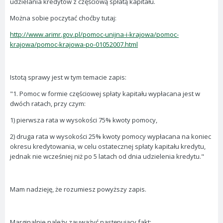
udzielania kredytów z częściową spłatą kapitału.
Można sobie poczytać choćby tutaj:
http://www.arimr.gov.pl/pomoc-unijna-i-krajowa/pomoc-
krajowa/pomoc-krajowa-po-01052007.html
Istotą sprawy jest w tym temacie zapis:
"1. Pomoc w formie częściowej spłaty kapitału wypłacana jest w
dwóch ratach, przy czym:
1) pierwsza rata w wysokości 75% kwoty pomocy,
2) druga rata w wysokości 25% kwoty pomocy wypłacana na koniec
okresu kredytowania, w celu ostatecznej spłaty kapitału kredytu,
jednak nie wcześniej niż po 5 latach od dnia udzielenia kredytu."
Mam nadzieję, że rozumiesz powyższy zapis.
Marginalnie należy zauważyć następujący fakt: