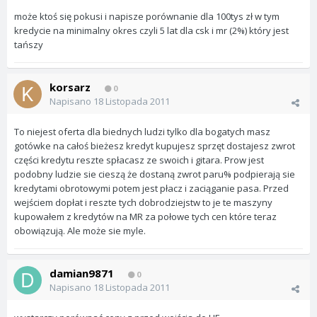
może ktoś się pokusi i napisze porównanie dla 100tys zł w tym
kredycie na minimalny okres czyli 5 lat dla csk i mr (2%) który jest
tańszy
korsarz
0
Napisano
18 Listopada 2011
To niejest oferta dla biednych ludzi tylko dla bogatych masz
gotówke na całoś bieżesz kredyt kupujesz sprzęt dostajesz zwrot
części kredytu reszte spłacasz ze swoich i gitara. Prow jest
podobny ludzie sie cieszą że dostaną zwrot paru% podpierają sie
kredytami obrotowymi potem jest płacz i zaciąganie pasa. Przed
wejściem dopłat i reszte tych dobrodziejstw to je te maszyny
kupowałem z kredytów na MR za połowe tych cen które teraz
obowiązują. Ale może sie myle.
damian9871
0
Napisano
18 Listopada 2011