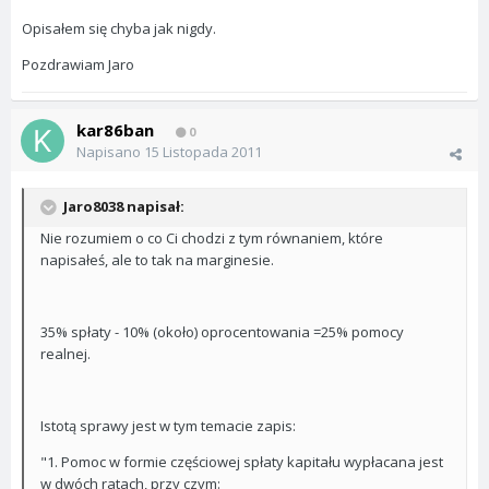
Opisałem się chyba jak nigdy.
Pozdrawiam Jaro
kar86ban
0
Napisano
15 Listopada 2011
Jaro8038 napisał:
Nie rozumiem o co Ci chodzi z tym równaniem, które
napisałeś, ale to tak na marginesie.
35% spłaty - 10% (około) oprocentowania =25% pomocy
realnej.
Istotą sprawy jest w tym temacie zapis:
"1. Pomoc w formie częściowej spłaty kapitału wypłacana jest
w dwóch ratach, przy czym: