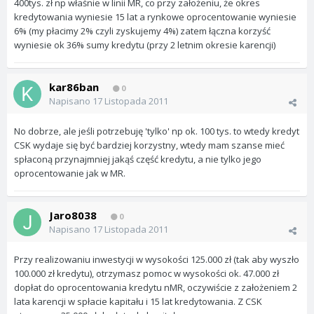
400tys. zł np właśnie w linii MR, co przy założeniu, że okres
kredytowania wyniesie 15 lat a rynkowe oprocentowanie wyniesie
6% (my płacimy 2% czyli zyskujemy 4%) zatem łączna korzyść
wyniesie ok 36% sumy kredytu (przy 2 letnim okresie karencji)
kar86ban
0
Napisano
17 Listopada 2011
No dobrze, ale jeśli potrzebuję 'tylko' np ok. 100 tys. to wtedy kredyt
CSK wydaje się być bardziej korzystny, wtedy mam szanse mieć
spłaconą przynajmniej jakąś część kredytu, a nie tylko jego
oprocentowanie jak w MR.
Jaro8038
0
Napisano
17 Listopada 2011
Przy realizowaniu inwestycji w wysokości 125.000 zł (tak aby wyszło
100.000 zł kredytu), otrzymasz pomoc w wysokości ok. 47.000 zł
dopłat do oprocentowania kredytu nMR, oczywiście z założeniem 2
lata karencji w spłacie kapitału i 15 lat kredytowania. Z CSK