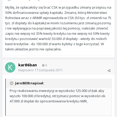
Myślę, że opłacałoby się brać CSK w przypadku zmiany przepisu na
50% dofinansowania spłaty kapitału. Zmiana, którą Ministerstwo
Rolnictwa wraz z ARiMR wprowadziła w CSK (50 tys. zł zmienili na 75
tys. zł dopłaty do kapitału) w moim rozumieniu jest zmianą pozorną
i nie wpływająca na poprawę jakości tej pomocy, należało zmienić
zapis nie więcej niż 35% kwoty kredytu na nie więcej niż 50% kwoty
kredytu i pozostawić wartość 50.000 zł dopłaty - wtedy do niskich
kwot kredytów - do 100.000 zł warto byłoby z tego korzystać. W
takim układzie jest to nie opłacalne.
kar86ban
0
Napisano
17 Listopada 2011
Jaro8038 napisał:
Przy realizowaniu inwestycji w wysokości 125.000 zł (tak aby
wyszło 100.000 zł kredytu), otrzymasz pomoc w wysokości ok.
47.000 zł dopłat do oprocentowania kredytu nMR,