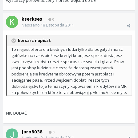
wystarczy porównać ceny z przed wejścia do UE
kserkses
0
Napisano
18 Listopada 2011
korsarz napisał:
To niejest oferta dla biednych ludzi tylko dla bogatych masz
gotówke na całoś bieżesz kredyt kupujesz sprzęt dostajesz
zwrot części kredytu reszte spłacasz ze swoich i gitara. Prow
jest podobny ludzie sie cieszą że dostaną zwrot paru%
podpierają sie kredytami obrotowymi potem jest płacz i
zaciąganie pasa. Przed wejściem dopłat i reszte tych
dobrodziejstw to je te maszyny kupowałem z kredytów na MR
za połowe tych cen które teraz obowiązują. Ale może sie myle.
NIC DODAĆ
Jaro8038
0
Napisano
21 Listopada 2011