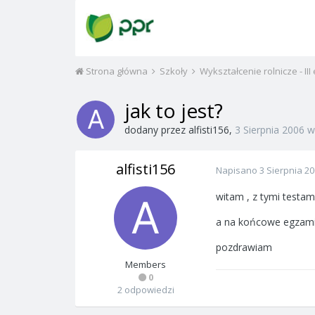
Strona główna
Szkoły
Wykształcenie rolnicze - III
jak to jest?
dodany przez
alfisti156
,
3 Sierpnia 2006
alfisti156
Napisano
3 Sierpnia 2
witam , z tymi testam
a na końcowe egzamin
pozdrawiam
Members
0
2 odpowiedzi