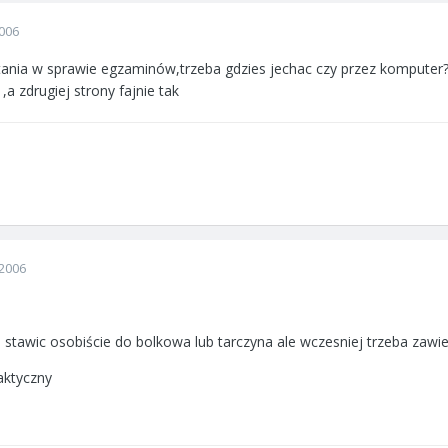
006
tania w sprawie egzaminów,trzeba gdzies jechac czy przez komputer??
 ,a zdrugiej strony fajnie tak
2006
e stawic osobiście do bolkowa lub tarczyna ale wczesniej trzeba zaw
aktyczny