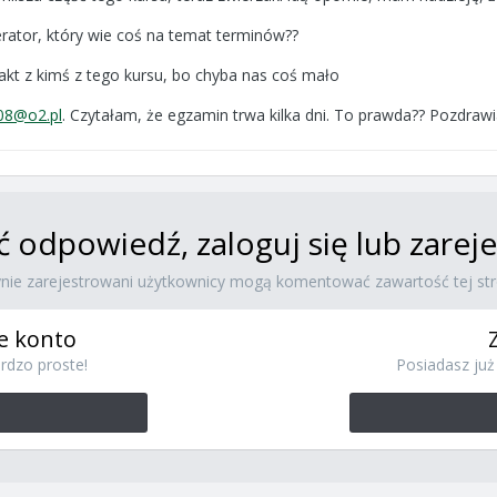
erator, który wie coś na temat terminów??
akt z kimś z tego kursu, bo chyba nas coś mało
08@o2.pl
. Czytałam, że egzamin trwa kilka dni. To prawda?? Pozdraw
ć odpowiedź, zaloguj się lub zare
ynie zarejestrowani użytkownicy mogą komentować zawartość tej str
e konto
rdzo proste!
Posiadasz już 