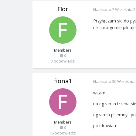
Flor
Napisano
7 Września 2
Przyłączam sie do py
nikt nikogo nie pilnuje
Members
0
3 odpowiedzi
fiona1
Napisano
30 Września 
witam
na egzamin trzeba si
egzamin pisemny i pr
Members
pozdrawiam
0
16 odpowiedzi