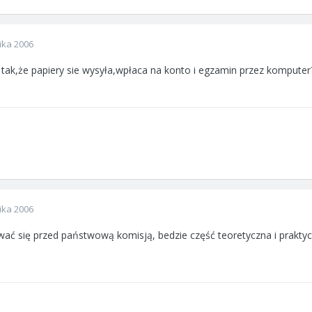
ika 2006
st tak,że papiery sie wysyła,wpłaca na konto i egzamin przez komput
ika 2006
ać się przed państwową komisją, bedzie część teoretyczna i praktycz