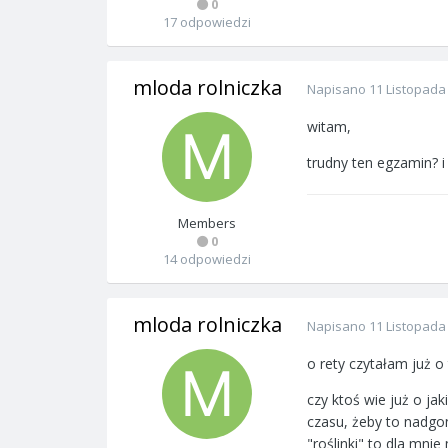
0
17 odpowiedzi
mloda rolniczka
Napisano
11 Listopada
witam,
trudny ten egzamin? i 
Members
0
14 odpowiedzi
mloda rolniczka
Napisano
11 Listopada
o rety czytałam już o
czy ktoś wie już o jak
czasu, żeby to nadgon
"roślinki" to dla mni