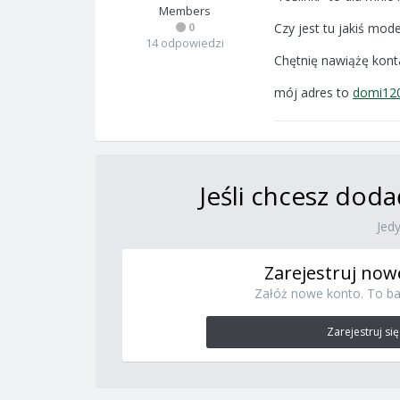
Members
0
Czy jest tu jakiś mod
14 odpowiedzi
Chętnię nawiążę kont
mój adres to
domi12
Jeśli chcesz doda
Jed
Zarejestruj now
Załóż nowe konto. To ba
Zarejestruj się