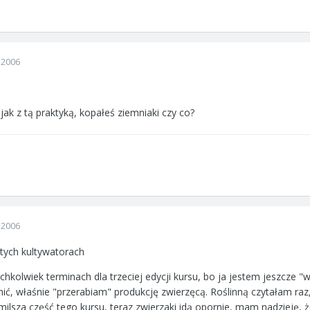
 2006
jak z tą praktyką, kopałeś ziemniaki czy co?
 2006
 tych kultywatorach
ichkolwiek terminach dla trzeciej edycji kursu, bo ja jestem jeszcze "
ić, właśnie "przerabiam" produkcję zwierzęcą. Roślinną czytałam raz, 
e milsza część tego kursu, teraz zwierzaki idą opornie, mam nadzieję, 