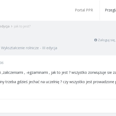
Portal PPR
Przegl
 edycja
jak to jest?
Zaloguj się
w
Wykształcenie rolnicze - III edycja
006
i ,zaliczeniami , -egzaminami , jak to jest ? wszystko zorwiązuje si
y trzeba gdzieś jechać na uczelnię ? czy wszystko jest prowadzone