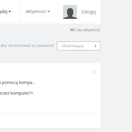
ądaj
Aktywność
Zaloguj
Cała aktywność
, aby obserwować tę zawartość
Obserwujący
3
e za pomocą kompa ,
 przez komputer?>