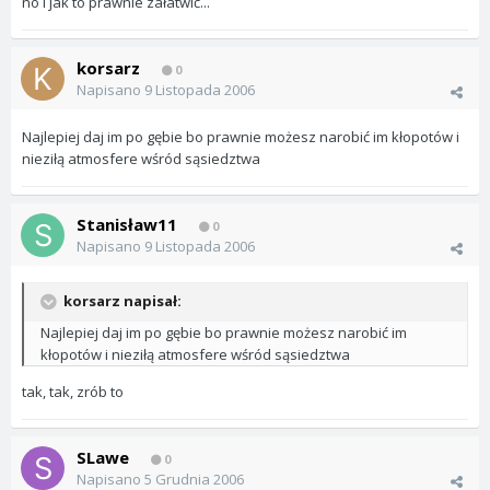
no i jak to prawnie załatwić...
korsarz
0
Napisano
9 Listopada 2006
Najlepiej daj im po gębie bo prawnie możesz narobić im kłopotów i
nieziłą atmosfere wśród sąsiedztwa
Stanisław11
0
Napisano
9 Listopada 2006
korsarz napisał:
Najlepiej daj im po gębie bo prawnie możesz narobić im
kłopotów i nieziłą atmosfere wśród sąsiedztwa
tak, tak, zrób to
SLawe
0
Napisano
5 Grudnia 2006