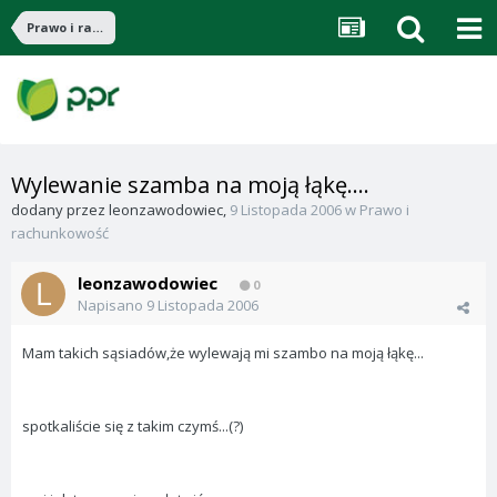
Prawo i rachunkowość
Wylewanie szamba na moją łąkę....
dodany przez
leonzawodowiec
,
9 Listopada 2006
w
Prawo i
rachunkowość
leonzawodowiec
0
Napisano
9 Listopada 2006
Mam takich sąsiadów,że wylewają mi szambo na moją łąkę...
spotkaliście się z takim czymś...(?)