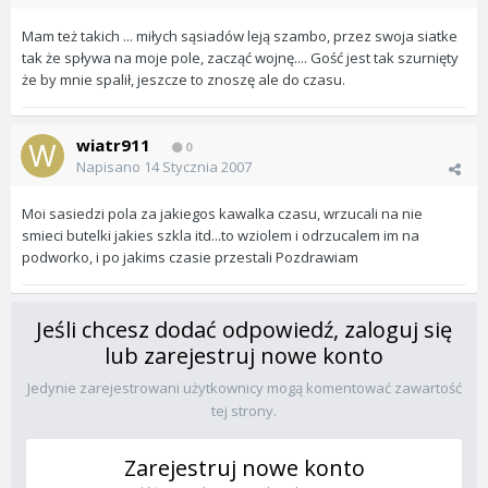
Mam też takich ... miłych sąsiadów leją szambo, przez swoja siatke
tak że spływa na moje pole, zacząć wojnę.... Gość jest tak szurnięty
że by mnie spalił, jeszcze to znoszę ale do czasu.
wiatr911
0
Napisano
14 Stycznia 2007
Moi sasiedzi pola za jakiegos kawalka czasu, wrzucali na nie
smieci butelki jakies szkla itd...to wziolem i odrzucalem im na
podworko, i po jakims czasie przestali Pozdrawiam
Jeśli chcesz dodać odpowiedź, zaloguj się
lub zarejestruj nowe konto
Jedynie zarejestrowani użytkownicy mogą komentować zawartość
tej strony.
Zarejestruj nowe konto