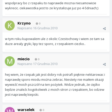
wspolpracy bo z rzepaku to naprawde mozna niesamowicie
wykrecic. ciekawostka jest to ze krystalizuje juz po 4-5dniach;)
Krzyno
0
Napisano
16 Grudnia 2010
w tym roku kupowalem ule z okolic Czestochowy i wiem ze tam sa
duze arealy gryki, lipy tez sporo, z rzepakiem ciezko..
miecio
0
Napisano
17 Grudnia 2010
hej wiem, że rzepak jak jest dobry rok potrafi pięknie nektarowac i
naprawdę sporo miodu można zebrac. Niestety nie maiłem okazji
wywieźć moich pszczół na ten pożytek. Widze jednak, że ciężko
będzie znaleźc kogokolwiek z moich stron z rzepakiem, bo odzew
jest naprawdę kiepski.
warselek
0