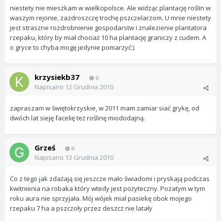
niestety nie mieszkam w wielkopolsce. Ale widząc plantację roślin w
waszym rejonie, zazdroszczę trochę pszczelarzom. U mnie niestety
jest straszne rozdrobnienie gospodarstw i znalezienie plantatora
rzepaku, który by miał chociaż 10 ha plantację graniczy z cudem. A
o gryce to chyba mogę jedynie pomarzyć:)
krzysiekb37
0
Napisano
12 Grudnia 2010
zapraszam w świętokrzyskie, w 2011 mam zamiar siać grykę, od
dwóch lat sieję facelię też roślinę miododajną.
Grześ
0
Napisano
13 Grudnia 2010
Co z tego jak zdażają się jeszcze mało świadomi i pryskają podczas
kwitnienia na robaka który wtedy jest pożyteczny. Pozatym w tym
roku aura nie sprzyjała. Mój wójek miał pasiekę obok mojego
rzepaku 7 ha a pszczoły przez deszcz nie latały