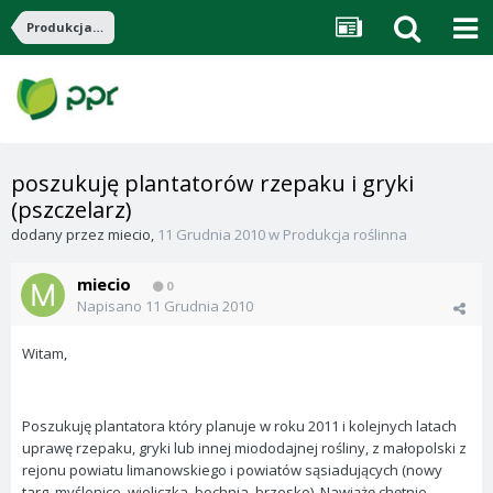
Produkcja roślinna
poszukuję plantatorów rzepaku i gryki
(pszczelarz)
dodany przez
miecio
,
11 Grudnia 2010
w
Produkcja roślinna
miecio
0
Napisano
11 Grudnia 2010
Witam,
Poszukuję plantatora który planuje w roku 2011 i kolejnych latach
uprawę rzepaku, gryki lub innej miododajnej rośliny, z małopolski z
rejonu powiatu limanowskiego i powiatów sąsiadujących (nowy
targ, myślenice, wieliczka, bochnia, brzesko). Nawiążę chętnie