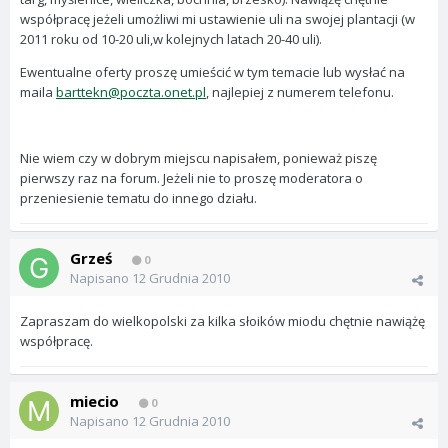
współpracę jeżeli umożliwi mi ustawienie uli na swojej plantacji (w
2011 roku od 10-20 uli,w kolejnych latach 20-40 uli).
Ewentualne oferty proszę umieścić w tym temacie lub wysłać na
maila
barttekn@poczta.onet.pl
, najlepiej z numerem telefonu.
Nie wiem czy w dobrym miejscu napisałem, ponieważ piszę
pierwszy raz na forum. Jeżeli nie to proszę moderatora o
przeniesienie tematu do innego działu.
Grześ
0
Napisano
12 Grudnia 2010
Zapraszam do wielkopolski za kilka słoików miodu chętnie nawiążę
współpracę.
miecio
0
Napisano
12 Grudnia 2010