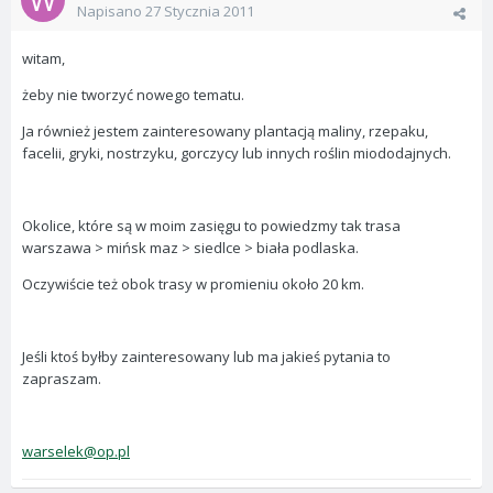
Napisano
27 Stycznia 2011
witam,
żeby nie tworzyć nowego tematu.
Ja również jestem zainteresowany plantacją maliny, rzepaku,
facelii, gryki, nostrzyku, gorczycy lub innych roślin miododajnych.
Okolice, które są w moim zasięgu to powiedzmy tak trasa
warszawa > mińsk maz > siedlce > biała podlaska.
Oczywiście też obok trasy w promieniu około 20 km.
Jeśli ktoś byłby zainteresowany lub ma jakieś pytania to
zapraszam.
warselek@op.pl