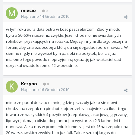
miecio
0
Napisano
14 Grudnia 2010
w tym roku aura dała ostro w kośc pszczelarzom. Zbiory miodu
byłu o 50-60% niższe niż zwykle. Jeżeli chodzi o nie świadomych
rolników i pryskających na robaka. Między innymi dlatego piszę na
forum, aby znaleźc osobę z którą da się dogadac i porozmawiac. W
ciemno nigdy nie wywiózł bym pasieki na pożytek, bo raz już
miałem z tego powodu nieprzyjemną sytuację jak właściciel sad
opryskał owadofosem o 12 w południe.
Krzyno
0
Napisano
16 Grudnia 2010
mimo ze padal desz to u mnie, gdzie pszczoly jak to sie mowi
chodza na rzepak na piechote, ojciec zebral najwieksza ilosc tego
towaru ze wszystkich 4 pozytkow (rzepakowy, akacjowy, gryczany,
lipowy). Jak maja blisko do plantacji to wystarcza 2-3 ladne dni i
nanosza. Ale u nas w promieniu kilometra jest ok.15ha rzepaku, na
20 warszawskich zwyklych to juz full. Takze szukaj kogos do