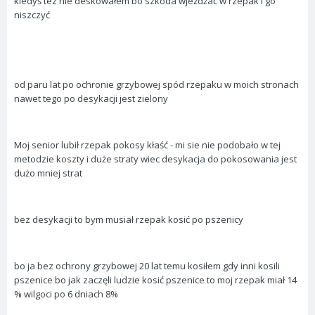
kiedyś tez nie deskowałem bo szkoda wjeżdżać w rzepak i go
niszczyć
od paru lat po ochronie grzybowej spód rzepaku w moich stronach
nawet tego po desykacji jest zielony
Moj senior lubił rzepak pokosy kłaść - mi sie nie podobało w tej
metodzie koszty i duże straty wiec desykacja do pokosowania jest
dużo mniej strat
bez desykacji to bym musiał rzepak kosić po pszenicy
bo ja bez ochrony grzybowej 20 lat temu kosiłem gdy inni kosili
pszenice bo jak zaczęli ludzie kosić pszenice to moj rzepak miał 14
% wilgoci po 6 dniach 8%