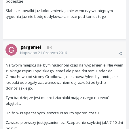
podejdzie
Słabsze kawałki juz kolor zmieniaja nie wiem czy w natępnym
tygodniu juz nie bedę dedykował a moze pod koniec tego
gargamel
0
Napisano
21 Czerwca 2016
Na twoim miejscu dał bym nasionom czas na wypełnienie .Nie wiem
z jakiego rejonu opolskiego jesteś ale pare dni temu jadac do
Otmuchowa od strony Grodkowa , nie zauważyłem by tamtejsze
rzepaki odbiegały zaawansowaniem dojrzałości od tych z
dolnośląskiego.
Tym bardziej że jest mokro i ziarniaki mają z czego nalewać
objętośc.
Do żniw rzepaczanych jeszcze czas i to sporon czasu.
Zawsze pierwszy jest jęczmien oz. Rzepak nie szybciej jak\ 7-10 dni
po nim.