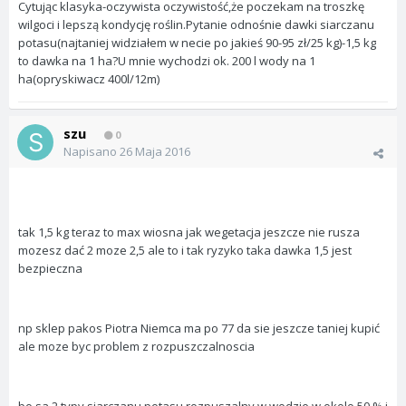
Cytując klasyka-oczywista oczywistość,że poczekam na troszkę
wilgoci i lepszą kondycję roślin.Pytanie odnośnie dawki siarczanu
potasu(najtaniej widziałem w necie po jakieś 90-95 zł/25 kg)-1,5 kg
to dawka na 1 ha?U mnie wychodzi ok. 200 l wody na 1
ha(opryskiwacz 400l/12m)
szu
0
Napisano
26 Maja 2016
tak 1,5 kg teraz to max wiosna jak wegetacja jeszcze nie rusza
mozesz dać 2 moze 2,5 ale to i tak ryzyko taka dawka 1,5 jest
bezpieczna
np sklep pakos Piotra Niemca ma po 77 da sie jeszcze taniej kupić
ale moze byc problem z rozpuszczalnoscia