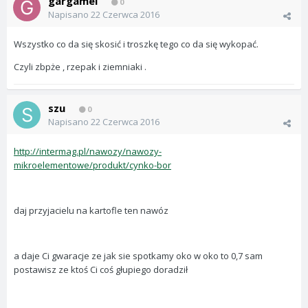
gargamel
0
Napisano
22 Czerwca 2016
Wszystko co da się skosić i troszkę tego co da się wykopać.
Czyli zbpże , rzepak i ziemniaki .
szu
0
Napisano
22 Czerwca 2016
http://intermag.pl/nawozy/nawozy-
mikroelementowe/produkt/cynko-bor
daj przyjacielu na kartofle ten nawóz
a daje Ci gwaracje ze jak sie spotkamy oko w oko to 0,7 sam
postawisz ze ktoś Ci coś głupiego doradził