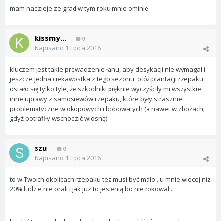
mam nadzieje ze grad w tym roku mnie ominie
kissmy...
0
Napisano
1 Lipca 2016
kluczem jest takie prowadzenie łanu, aby desykacji nie wymagał i
jeszcze jedna ciekawostka z tego sezonu, otóż plantacji rzepaku
ostało się tylko tyle, że szkodniki pięknie wyczyściły mi wszystkie
inne uprawy z samosiewów rzepaku, które były strasznie
problematyczne w okopowych i bobowatych (a nawet w zbożach,
gdyż potrafiły wschodzić wiosną)
szu
0
Napisano
1 Lipca 2016
to w Twoich okolicach rzepaku tez musi być mało . u mnie wiecej niz
20% ludzie nie orali i jak juz to jesienią bo nie rokował .