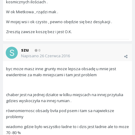
kosmicznych ilościach .
W ok Mietkowa , rządzi mak .
W mojej wsi i ok czysto , pewno obędzie się bez desykacji .
Zresztą zawsze koszę bez i jest O.K.
szu
0
Napisano
26 Czerwca 2016
byc moze masz inne grunty moze lepsza obsadę u mnie jest
ewidentnie za mało mniejscami i tam jest problem
chaber jest na jednej działce w kilku miejscach na innej przytulia
gdzies wyskoczyła na innej rumian .
równomiernosc obsady bvła pod psem i tam sa najwieksze
problemy
wiadomo gdzie było wszystko ładne to i dzis jest ładnie ale to moze
70 -80 %