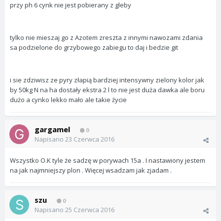
przy ph 6 cynk nie jest pobierany z gleby
tylko nie mieszaj go z Azotem zreszta z innymi nawozami zdania
sa podzielone do grzybowego zabiegu to daj i bedzie git
i sie zdziwisz ze pyry złapią bardziej intensywny zielony kolor jak
by 50kg N na ha dostały ekstra 2 l to nie jest duża dawka ale boru
dużo a cynko lekko mało ale takie życie
gargamel
0
Napisano
23 Czerwca 2016
Wszystko O.K tyle że sadzę w porywach 15a . I nastawiony jestem
na jak najmniejszy plon . Więcej wsadzam jak zjadam .
szu
0
Napisano
25 Czerwca 2016