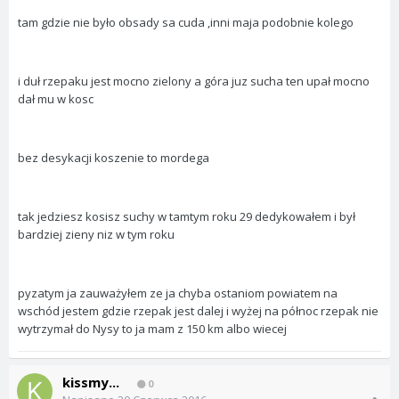
tam gdzie nie było obsady sa cuda ,inni maja podobnie kolego
i duł rzepaku jest mocno zielony a góra juz sucha ten upał mocno
dał mu w kosc
bez desykacji koszenie to mordega
tak jedziesz kosisz suchy w tamtym roku 29 dedykowałem i był
bardziej zieny niz w tym roku
pyzatym ja zauważyłem ze ja chyba ostaniom powiatem na
wschód jestem gdzie rzepak jest dalej i wyżej na północ rzepak nie
wytrzymał do Nysy to ja mam z 150 km albo wiecej
kissmy...
0