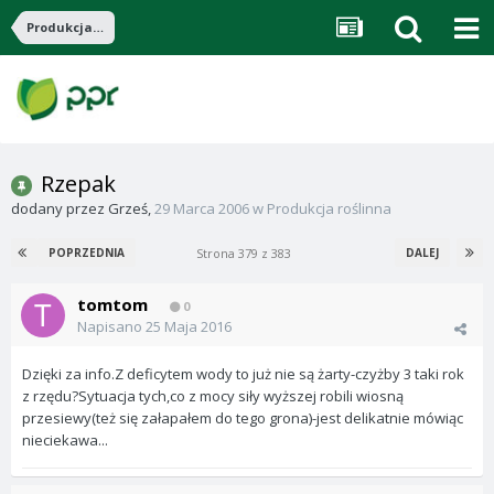
Produkcja roślinna
Rzepak
dodany przez
Grześ
,
29 Marca 2006
w
Produkcja roślinna
Strona 379 z 383
POPRZEDNIA
DALEJ
tomtom
0
Napisano
25 Maja 2016
Dzięki za info.Z deficytem wody to już nie są żarty-czyżby 3 taki rok
z rzędu?Sytuacja tych,co z mocy siły wyższej robili wiosną
przesiewy(też się załapałem do tego grona)-jest delikatnie mówiąc
nieciekawa...