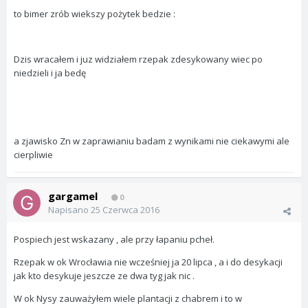
to bimer zrób wiekszy pożytek bedzie :
Dzis wracałem i juz widziałem rzepak zdesykowany wiec po
niedzieli i ja bedę
a zjawisko Zn w zaprawianiu badam z wynikami nie ciekawymi ale
cierpliwie
gargamel
0
Napisano
25 Czerwca 2016
Pospiech jest wskazany , ale przy łapaniu pcheł.
Rzepak w ok Wrocławia nie wcześniej ja 20 lipca , a i do desykacji
jak kto desykuje jeszcze ze dwa tyg jak nic .
W ok Nysy zauważyłem wiele plantacji z chabrem i to w