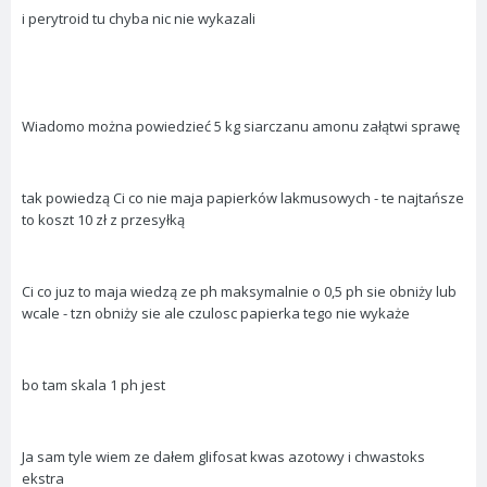
i perytroid tu chyba nic nie wykazali
Wiadomo można powiedzieć 5 kg siarczanu amonu załątwi sprawę
tak powiedzą Ci co nie maja papierków lakmusowych - te najtańsze
to koszt 10 zł z przesyłką
Ci co juz to maja wiedzą ze ph maksymalnie o 0,5 ph sie obniży lub
wcale - tzn obniży sie ale czulosc papierka tego nie wykaże
bo tam skala 1 ph jest
Ja sam tyle wiem ze dałem glifosat kwas azotowy i chwastoks
ekstra