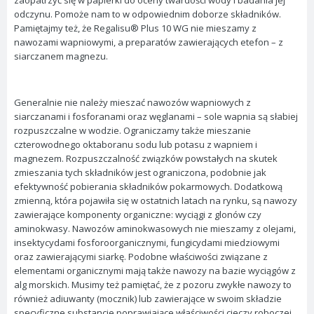
zaopatrzyć się w papierki do oceny twardości wody i badania jej
odczynu. Pomoże nam to w odpowiednim doborze składników.
Pamiętajmy też, że Regalisu® Plus 10 WG nie mieszamy z
nawozami wapniowymi, a preparatów zawierających etefon – z
siarczanem magnezu.
Generalnie nie należy mieszać nawozów wapniowych z
siarczanami i fosforanami oraz węglanami – sole wapnia są słabiej
rozpuszczalne w wodzie. Ograniczamy także mieszanie
czterowodnego oktaboranu sodu lub potasu z wapniem i
magnezem. Rozpuszczalność związków powstałych na skutek
zmieszania tych składników jest ograniczona, podobnie jak
efektywność pobierania składników pokarmowych. Dodatkową
zmienną, która pojawiła się w ostatnich latach na rynku, są nawozy
zawierające komponenty organiczne: wyciągi z glonów czy
aminokwasy. Nawozów aminokwasowych nie mieszamy z olejami,
insektycydami fosforoorganicznymi, fungicydami miedziowymi
oraz zawierającymi siarkę. Podobne właściwości związane z
elementami organicznymi mają także nawozy na bazie wyciągów z
alg morskich. Musimy też pamiętać, że z pozoru zwykłe nawozy to
również adiuwanty (mocznik) lub zawierające w swoim składzie
specyficzne substancje poprawiające właściwości cieczy roboczej.