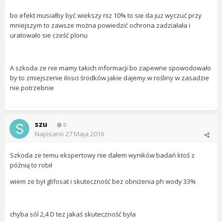
bo efekt musiałby być wiekszy niz 10% to sie da juz wyczuć przy
mniejszym to zawsze można powiedzić ochrona zadziałała i
uratowało sie cześć plonu
A szkoda ze nie mamy takich informacji bo zapewne spowodowało
by to zmiejszenie ilosci środków jakie dajemy w rośliny w zasadzie
nie potrzebnie
szu
0
Napisano
27 Maja 2016
Szkoda ze temu ekspertowy nie dałem wyników badań ktoś z
późnią to robił
wiem ze był glifosat i skuteczność bez obniżenia ph wody 33%
chyba sól 2,4 D tez jakaś skuteczność była