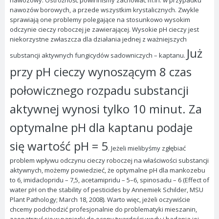
nawozowy. Ostrożność powinniśmy zachować m.in. w przypadku
nawozów borowych, a przede wszystkim krystalicznych. Zwykle
sprawiają one problemy polegające na stosunkowo wysokim
odczynie cieczy roboczej je zawierającej. Wysokie pH cieczy jest
niekorzystne zwłaszcza dla działania jednej z ważniejszych
Już
substancji aktywnych fungicydów sadowniczych – kaptanu.
przy pH cieczy wynoszącym 8 czas
połowicznego rozpadu substancji
aktywnej wynosi tylko 10 minut. Za
optymalne pH dla kaptanu podaje
się wartość pH = 5
. Jeżeli mielibyśmy zgłębiać
problem wpływu odczynu cieczy roboczej na właściwości substancji
aktywnych, możemy powiedzieć, że optymalne pH dla mankozebu
to 6, imidaclopridu – 7,5, acetamipridu – 5–6, spinosadu – 6 (Effect of
water pH on the stability of pesticides by Annemiek Schilder, MSU
Plant Pathology; March 18, 2008). Warto więc, jeżeli oczywiście
chcemy podchodzić profesjonalnie do problematyki mieszanin,