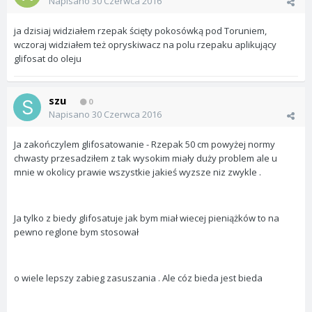
Napisano
30 Czerwca 2016
ja dzisiaj widziałem rzepak ścięty pokosówką pod Toruniem,
wczoraj widziałem też opryskiwacz na polu rzepaku aplikujący
glifosat do oleju
szu
0
Napisano
30 Czerwca 2016
Ja zakończylem glifosatowanie - Rzepak 50 cm powyżej normy
chwasty przesadziłem z tak wysokim miały duży problem ale u
mnie w okolicy prawie wszystkie jakieś wyzsze niz zwykle .
Ja tylko z biedy glifosatuje jak bym miał wiecej pieniążków to na
pewno reglone bym stosował
o wiele lepszy zabieg zasuszania . Ale cóz bieda jest bieda