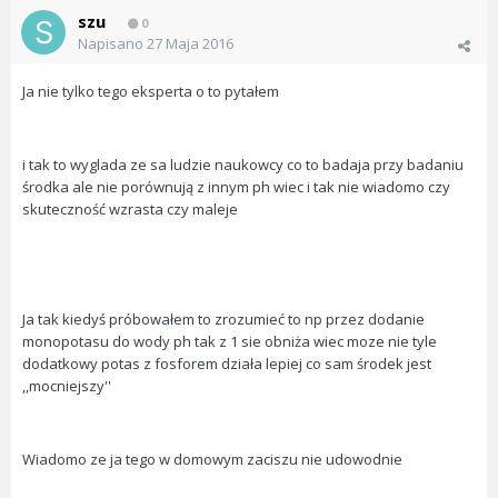
szu
0
Napisano
27 Maja 2016
Ja nie tylko tego eksperta o to pytałem
i tak to wyglada ze sa ludzie naukowcy co to badaja przy badaniu
środka ale nie porównują z innym ph wiec i tak nie wiadomo czy
skuteczność wzrasta czy maleje
Ja tak kiedyś próbowałem to zrozumieć to np przez dodanie
monopotasu do wody ph tak z 1 sie obniża wiec moze nie tyle
dodatkowy potas z fosforem działa lepiej co sam środek jest
,,mocniejszy''
Wiadomo ze ja tego w domowym zaciszu nie udowodnie