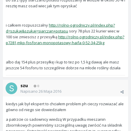
bo sa 2 typy siarczanu potasu rozpuszalny w wodzie w okolo 50 % i
resztę masz osad wiec jak tym opryskać
i całkiem rozpuszczalny
http://rolno-ogrodniczy.pl/index.php?
d=szukaj&szukaj=siarczan+potasu
sory 78 plus 22 kurier wiec w
100 sie zmiescisz z przesyłką
http://rolno-ogrodniczy.pl/index.php?
p7281,mkp-fosforan-monopotasowy-haifa-0-52-34-25kg
albo daj 154 plus przesyłkę i kup to tez po 1,5 kg dawaj ale masz
jeszcze 54 fosforu to szczególnie dobrze na młode rośliny działa
szu
0
Napisano
26 Maja 2016
kiedys jak był ekspert to chciałem problem ph cieczy rozwiazać ale
gówno od niego sie dowiedziałem
a patrzcie co sadownicy wiedzą W przypadku mieszanin
zbiornikowych powinniśmy szczególną uwagę zwrócić na składnik