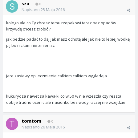
szu
0
Napisano
25 Maja 2016
kolego ale co Ty chcesz temu rzepakowi teraz bez opadów
krzywdę chcesz zrobić ?
jak bedzie padać to daj jak masz ochotę ale jak nie to lepiej wódkę
pij bo nic tam nie zmienisz
Jare zasiewy np Jeczmienie całkiem całkiem wygladaja
kukurydza nawet sa kawałki co w 50 % nie wzeszła czy reszta
dobije trudno ocenic ale nasionko bez wody raczej nie wzejdzie
tomtom
0
Napisano
26 Maja 2016