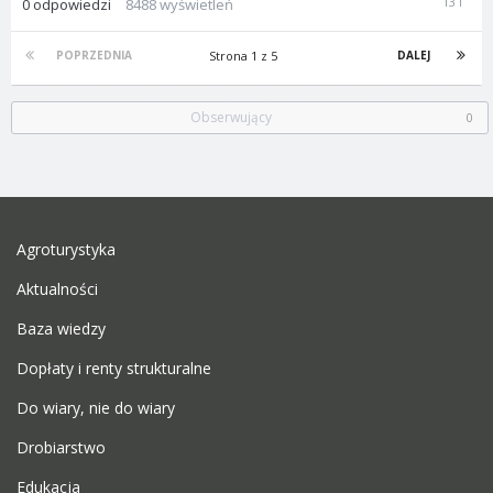
0
odpowiedzi
8488
wyświetleń
Sierpnia
2012
Strona 1 z 5
POPRZEDNIA
DALEJ
Obserwujący
0
Agroturystyka
Aktualności
Baza wiedzy
Dopłaty i renty strukturalne
Do wiary, nie do wiary
Drobiarstwo
Edukacja