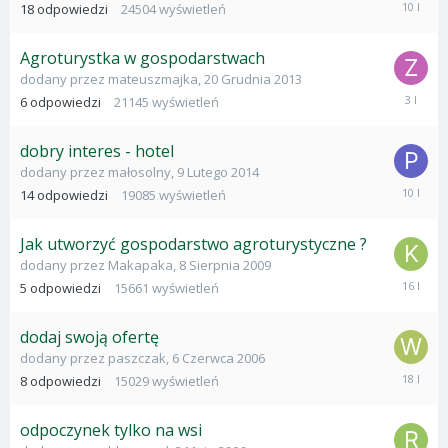
12
18
odpowiedzi
24504
wyświetleń
Lutego
2016
Agroturystka w gospodarstwach
dodany przez
mateuszmajka
,
20 Grudnia 2013
22
6
odpowiedzi
21145
wyświetleń
Listopad
2022
dobry interes - hotel
dodany przez
małosolny
,
9 Lutego 2014
12
14
odpowiedzi
19085
wyświetleń
Lutego
2016
Jak utworzyć gospodarstwo agroturystyczne ?
dodany przez
Makapaka
,
8 Sierpnia 2009
2
5
odpowiedzi
15661
wyświetleń
Listopad
2009
dodaj swoją ofertę
dodany przez
paszczak
,
6 Czerwca 2006
25
8
odpowiedzi
15029
wyświetleń
Lutego
2008
odpoczynek tylko na wsi