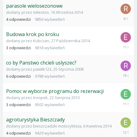
parasole wielosezonowe
dodany przez
milestoo
,
16 Września 2014
23
4
odpowiedzi
9856
wyświetleń
Paździer
2017
Budowa krok po kroku
dodany przez
Kubczan
,
27 Października 2014
16
3
odpowiedzi
9818
wyświetleń
Stycznia
2015
co by Panstwo chcieli uslyszec?
dodany przez
pawlik123
,
25 Stycznia 2008
4
6
odpowiedzi
9788
wyświetleń
Lutego
2008
Pomoc w wyborze programu do rezerwacji
dodany przez
troopek
,
22 Sierpnia 2013
21
3
odpowiedzi
9502
wyświetleń
Wrześni
2014
agroturystyka Bieszczady
dodany przez
bieszczadzki motocyklista
,
6 Kwietnia 2014
26
4
odpowiedzi
9429
wyświetleń
Maja