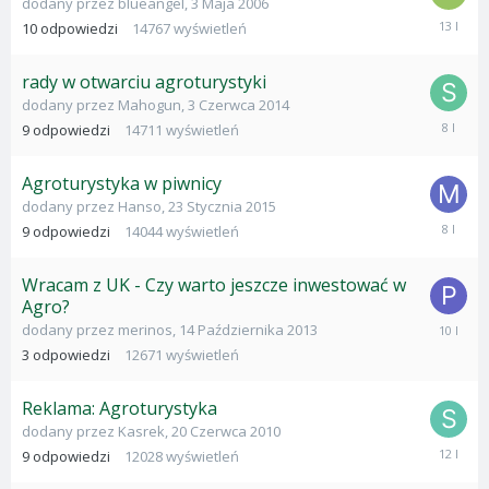
dodany przez
blueangel
,
3 Maja 2006
18
10
odpowiedzi
14767
wyświetleń
Wrześni
2012
rady w otwarciu agroturystyki
dodany przez
Mahogun
,
3 Czerwca 2014
24
9
odpowiedzi
14711
wyświetleń
Paździer
2017
Agroturystyka w piwnicy
dodany przez
Hanso
,
23 Stycznia 2015
26
9
odpowiedzi
14044
wyświetleń
Paździer
2017
Wracam z UK - Czy warto jeszcze inwestować w
Agro?
12
dodany przez
merinos
,
14 Października 2013
Lutego
3
odpowiedzi
12671
wyświetleń
2016
Reklama: Agroturystyka
dodany przez
Kasrek
,
20 Czerwca 2010
24
9
odpowiedzi
12028
wyświetleń
Kwietnia
2014