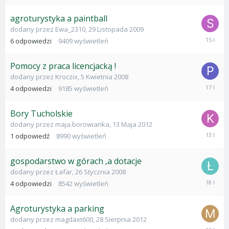
2014
agroturystyka a paintball
dodany przez
Ewa_2310
,
29 Listopada 2009
19
6
odpowiedzi
9409
wyświetleń
Wrześni
2010
Pomocy z praca licencjacką !
dodany przez
Kroczix
,
5 Kwietnia 2008
29
4
odpowiedzi
9185
wyświetleń
Sierpnia
2008
Bory Tucholskie
dodany przez
maja.borowianka
,
13 Maja 2012
10
1
odpowiedź
8990
wyświetleń
Wrześni
2012
gospodarstwo w górach ,a dotacje
dodany przez
Łafar
,
26 Stycznia 2008
2
4
odpowiedzi
8542
wyświetleń
Lutego
2008
Agroturystyka a parking
dodany przez
magdaxt600
,
28 Sierpnia 2012
28