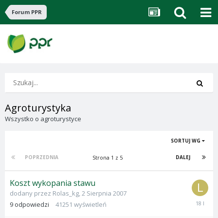
Forum PPR
Agroturystyka
Wszystko o agroturystyce
SORTUJ WG
Strona 1 z 5
POPRZEDNIA
DALEJ
Koszt wykopania stawu
dodany przez
Rolas_kg
,
2 Sierpnia 2007
20
9
odpowiedzi
41251
wyświetleń
Maja