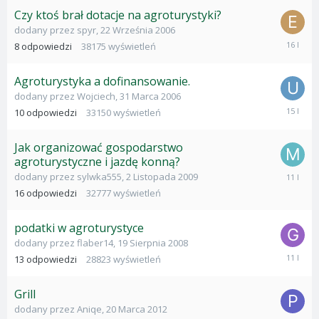
2008
Czy ktoś brał dotacje na agroturystyki?
dodany przez
spyr
,
22 Września 2006
1
8
odpowiedzi
38175
wyświetleń
Lipca
2010
Agroturystyka a dofinansowanie.
dodany przez
Wojciech
,
31 Marca 2006
14
10
odpowiedzi
33150
wyświetleń
Sierpnia
2010
Jak organizować gospodarstwo
agroturystyczne i jazdę konną?
9
dodany przez
sylwka555
,
2 Listopada 2009
Stycznia
16
odpowiedzi
32777
wyświetleń
2015
podatki w agroturystyce
dodany przez
flaber14
,
19 Sierpnia 2008
24
13
odpowiedzi
28823
wyświetleń
Wrześni
2014
Grill
dodany przez
Aniqe
,
20 Marca 2012