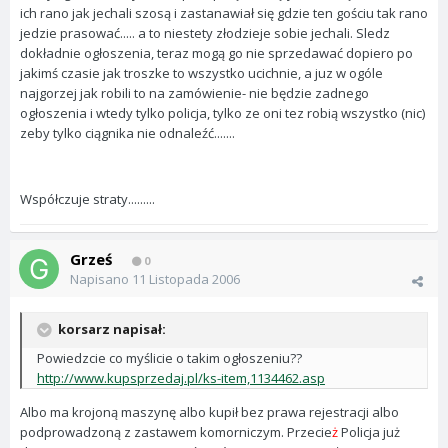
ich rano jak jechali szosą i zastanawiał się gdzie ten gościu tak rano
jedzie prasować..... a to niestety złodzieje sobie jechali. Sledz
dokładnie ogłoszenia, teraz mogą go nie sprzedawać dopiero po
jakimś czasie jak troszke to wszystko ucichnie, a juz w ogóle
najgorzej jak robili to na zamówienie- nie będzie zadnego
ogłoszenia i wtedy tylko policja, tylko ze oni tez robią wszystko (nic)
zeby tylko ciągnika nie odnaleźć.......
Współczuje straty.........
Grześ
0
Napisano
11 Listopada 2006
korsarz napisał:
Powiedzcie co myślicie o takim ogłoszeniu??
http://www.kupsprzedaj.pl/ks-item,1134462.asp
Albo ma krojoną maszynę albo kupił bez prawa rejestracji albo
podprowadzoną z zastawem komorniczym. Przecie
ż
Policja już