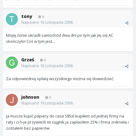
tony
0
Napisano
16 Listopada 2006
Mojej żonie ukradli samochód dwa dni po tym jak jej się AC
skończyło! Coś w tym jest...
Grześ
0
Napisano
16 Listopada 2006
Za odpowiednią opłatą wszystkiego można się dowiedzieć.
johnson
0
Napisano
19 Listopada 2006
ja musze kupić papiery do case 585xl kupiłem od jednej firmy na
raty i ci h-je przywieżli mi ciągnik ja zapłaciłem 25% i firma znikneła i
zostałem bez papierów