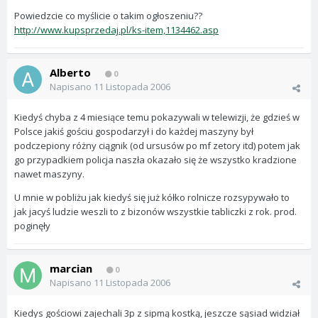
Powiedzcie co myślicie o takim ogłoszeniu??
http://www.kupsprzedaj.pl/ks-item,1134462.asp
Alberto
0
Napisano
11 Listopada 2006
Kiedyś chyba z 4 miesiące temu pokazywali w telewizji, że gdzieś w
Polsce jakiś gościu gospodarzył i do każdej maszyny był
podczepiony różny ciągnik (od ursusów po mf zetory itd) potem jak
go przypadkiem policja naszła okazało się że wszystko kradzione
nawet maszyny.
U mnie w pobliżu jak kiedyś się już kółko rolnicze rozsypywało to
jak jacyś ludzie weszli to z bizonów wszystkie tabliczki z rok. prod.
poginęły
marcian
0
Napisano
11 Listopada 2006
Kiedys gościowi zajechali 3p z sipmą kostką, jeszcze sąsiad widział