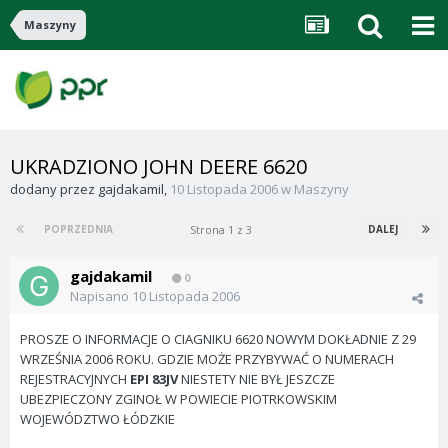
Maszyny
UKRADZIONO JOHN DEERE 6620
dodany przez
gajdakamil
,
10 Listopada 2006
w
Maszyny
Strona 1 z 3
POPRZEDNIA
DALEJ
gajdakamil
0
Napisano
10 Listopada 2006
PROSZE O INFORMACJE O CIAGNIKU 6620 NOWYM DOKŁADNIE Z 29
WRZEŚNIA 2006 ROKU. GDZIE MOŻE PRZYBYWAĆ O NUMERACH
REJESTRACYJNYCH
EPI 83JV
NIESTETY NIE BYŁ JESZCZE
UBEZPIECZONY ZGINOŁ W POWIECIE PIOTRKOWSKIM
WOJEWÓDZTWO ŁÓDZKIE