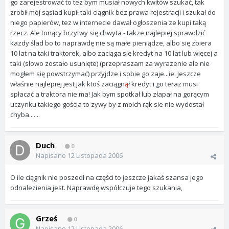
go zarejestrować to tez bym musiał nowych kwitów szukać, tak
zrobił mój sąsiad kupił taki ciągnik bez prawa rejestracji i szukał do
niego papierów, tez w internecie dawał ogłoszenia ze kupi taką
rzecz. Ale tonący brzytwy się chwyta - takze najlepiej sprawdzić
kazdy ślad bo to naprawdę nie są małe pieniądze, albo się zbiera
10 lat na taki traktorek, albo zaciąga się kredyt na 10 lat lub więcej a
taki (słowo zostało usunięte) (przepraszam za wyrazenie ale nie
mogłem się powstrzymać) przyjdze i sobie go zaje...ie. Jeszcze
właśnie najlepiej jest jak ktoś zaciągn
ą
ł kredyt i go teraz musi
spłacać a traktora nie ma! Jak bym spotkał lub złapał na gorącym
uczynku takiego gościa to zywy by z moich rąk sie nie wydostał
chyba.......
Duch
0
Napisano
12 Listopada 2006
O ile ciągnik nie poszedł na części to jeszcze jakaś szansa jego
odnalezienia jest. Naprawdę współczuje tego szukania,
Grześ
0
Napisano
12 Listopada 2006