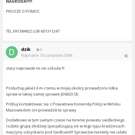
NAGRODA!!!!!
PROSZE O POMOC
TEL 691384922 LUB 601311247
dzik
0
Napisano
10 Listopada 2006
stary naprawde mi cie szkoda !!!
Posłuchaj jakieś 6 m-c temu w mojej okolicy prowadzono kilka
spraw w takiej samej sprawie JD6620 SE.
Próbuj kontaktowac sie z Powiatowa Komendą Policji w Mińsku
Mazowieckim oni prowadzili te sprawy.
Dodatkowo w tym samym czasie na terenie powiatu siedleckiego
rozbito grupę złodzieji specjalizującą sie w tego typu kradziezach.
maszyny odzyskano pod Siedlcami!!! Sprawców niestety nie udało