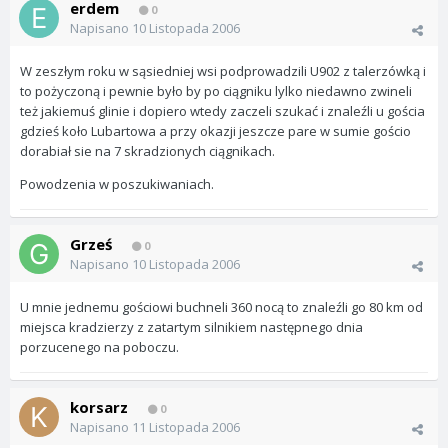
erdem
0
Napisano
10 Listopada 2006
W zeszłym roku w sąsiedniej wsi podprowadzili U902 z talerzówką i
to pożyczoną i pewnie było by po ciągniku lylko niedawno zwineli
też jakiemuś glinie i dopiero wtedy zaczeli szukać i znaleźli u gościa
gdzieś koło Lubartowa a przy okazji jeszcze pare w sumie gościo
dorabiał sie na 7 skradzionych ciągnikach.
Powodzenia w poszukiwaniach.
Grześ
0
Napisano
10 Listopada 2006
U mnie jednemu gościowi buchneli 360 nocą to znaleźli go 80 km od
miejsca kradzierzy z zatartym silnikiem następnego dnia
porzucenego na poboczu.
korsarz
0
Napisano
11 Listopada 2006