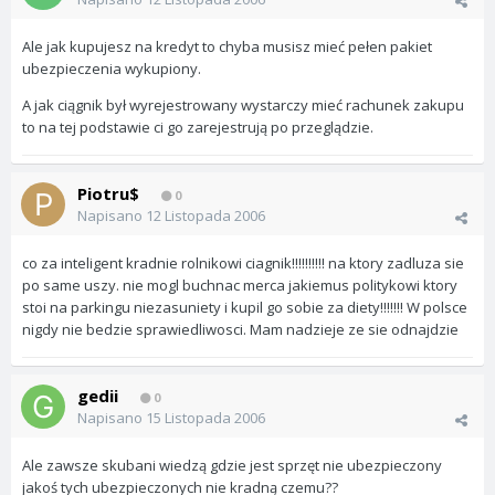
Ale jak kupujesz na kredyt to chyba musisz mieć pełen pakiet
ubezpieczenia wykupiony.
A jak ciągnik był wyrejestrowany wystarczy mieć rachunek zakupu
to na tej podstawie ci go zarejestrują po przeglądzie.
Piotru$
0
Napisano
12 Listopada 2006
co za inteligent kradnie rolnikowi ciagnik!!!!!!!!!! na ktory zadluza sie
po same uszy. nie mogl buchnac merca jakiemus politykowi ktory
stoi na parkingu niezasuniety i kupil go sobie za diety!!!!!!! W polsce
nigdy nie bedzie sprawiedliwosci. Mam nadzieje ze sie odnajdzie
gedii
0
Napisano
15 Listopada 2006
Ale zawsze skubani wiedzą gdzie jest sprzęt nie ubezpieczony
jakoś tych ubezpieczonych nie kradną czemu??