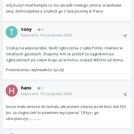
mój kuzyn miał kumpla co mu ukradli nowego zetora. w wołowie
(woj. dolnosląskie) a znalezli go 2 lata pózniej w franci
tony
0
Napisano
10 Listopada 2006
Szukaj na własną ręke, śledź ogłoszenia z całej Polski, również w
lokalnych gazetach. Znajomy 4 m-ce jeździł za ciągnikiem po
ogłoszeniach po całym kraju aż w końcu znalazł 400 km od domu.
Powodzenia i wytrwałości życzę!
hans
0
Napisano
10 Listopada 2006
moze mało wniose do tematu ale jestem zdania jezeli ktos dał 250
tys za ciagniczek to powinien wyszperać 1,8 tys i go
ubezpieczyc..............