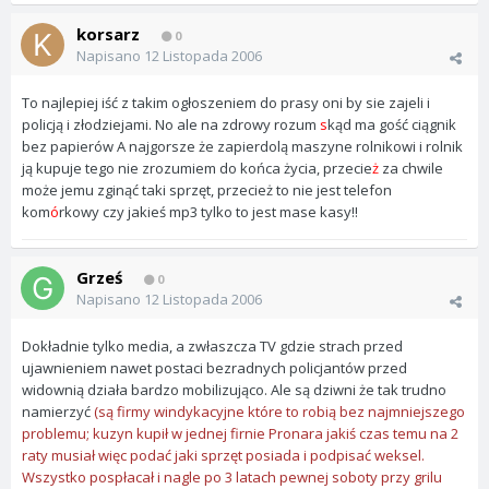
korsarz
0
Napisano
12 Listopada 2006
To najlepiej iść z takim ogłoszeniem do prasy oni by sie zajeli i
policją i złodziejami. No ale na zdrowy rozum
s
kąd ma gość ciągnik
bez papierów A najgorsze że zapierdolą maszyne rolnikowi i rolnik
ją kupuje tego nie zrozumiem do końca życia, przecie
ż
za chwile
może jemu zginąć taki sprzęt, przecież to nie jest telefon
kom
ó
rkowy czy jakieś mp3 tylko to jest mase kasy!!
Grześ
0
Napisano
12 Listopada 2006
Dokładnie tylko media, a zwłaszcza TV gdzie strach przed
ujawnieniem nawet postaci bezradnych policjantów przed
widownią działa bardzo mobilizująco. Ale są dziwni że tak trudno
namierzyć
(są firmy windykacyjne które to robią bez najmniejszego
problemu; kuzyn kupił w jednej firnie Pronara jakiś czas temu na 2
raty musiał więc podać jaki sprzęt posiada i podpisać weksel.
Wszystko pospłacał i nagle po 3 latach pewnej soboty przy grilu