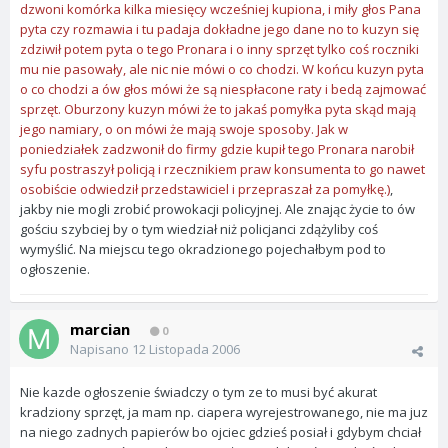
dzwoni komórka kilka miesięcy wcześniej kupiona, i miły głos Pana
pyta czy rozmawia i tu padaja dokładne jego dane no to kuzyn się
zdziwił potem pyta o tego Pronara i o inny sprzęt tylko coś roczniki
mu nie pasowały, ale nic nie mówi o co chodzi. W końcu kuzyn pyta
o co chodzi a ów głos mówi że są niespłacone raty i bedą zajmować
sprzęt. Oburzony kuzyn mówi że to jakaś pomyłka pyta skąd mają
jego namiary, o on mówi że mają swoje sposoby. Jak w
poniedziałek zadzwonił do firmy gdzie kupił tego Pronara narobił
syfu postraszył policją i rzecznikiem praw konsumenta to go nawet
osobiście odwiedził przedstawiciel i przepraszał za pomyłkę.)
,
jakby nie mogli zrobić prowokacji policyjnej. Ale znając życie to ów
gościu szybciej by o tym wiedział niż policjanci zdążyliby coś
wymyślić. Na miejscu tego okradzionego pojechałbym pod to
ogłoszenie.
marcian
0
Napisano
12 Listopada 2006
Nie kazde ogłoszenie świadczy o tym ze to musi być akurat
kradziony sprzęt, ja mam np. ciapera wyrejestrowanego, nie ma juz
na niego zadnych papierów bo ojciec gdzieś posiał i gdybym chciał