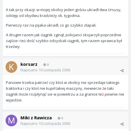
A tak przy okazji: w mojej okolicy jeden gościu ukradł dwa Ursusy,
odstęp od obydwu kradzieży ok. tygodnia.
Pierwszy raz na pijaka ukradł, co go szybko złapali.
A drugim razem jak ciągnik zginął, policjanci skojarzyli poprzednie
zajście i też dość szybko odzyskali ciągnik, tym razem sprawca był
trzeźwy.
korsarz
0
Napisano
10 Listopada 2006
Panowie trzeba patrzeć czy ktoś w okolicy nie sprzedaje takiego
traktorka i czy ktoś nie kupił takiej maszyny, niewierze że taki
ciągnik może rozpłynąć sie w powietrzu a za granice te
ż
pewnie nie
wyjedzie.
Miki z Rawicza
0
Napisano
10 Listopada 2006