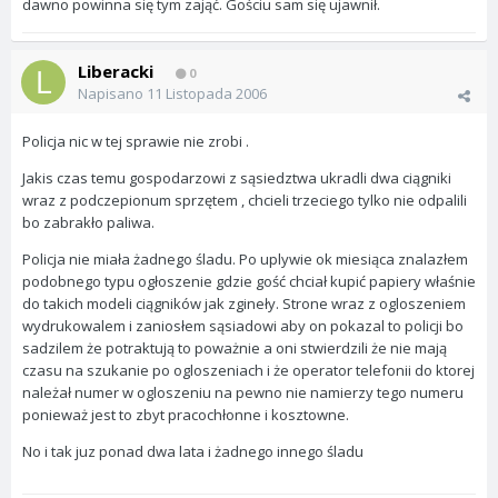
dawno powinna się tym zająć. Gościu sam się ujawnił.
Liberacki
0
Napisano
11 Listopada 2006
Policja nic w tej sprawie nie zrobi .
Jakis czas temu gospodarzowi z sąsiedztwa ukradli dwa ciągniki
wraz z podczepionum sprzętem , chcieli trzeciego tylko nie odpalili
bo zabrakło paliwa.
Policja nie miała żadnego śladu. Po uplywie ok miesiąca znalazłem
podobnego typu ogłoszenie gdzie gość chciał kupić papiery właśnie
do takich modeli ciągników jak zgineły. Strone wraz z ogloszeniem
wydrukowalem i zaniosłem sąsiadowi aby on pokazal to policji bo
sadzilem że potraktują to poważnie a oni stwierdzili że nie mają
czasu na szukanie po ogloszeniach i że operator telefonii do ktorej
należał numer w ogloszeniu na pewno nie namierzy tego numeru
ponieważ jest to zbyt pracochłonne i kosztowne.
No i tak juz ponad dwa lata i żadnego innego śladu