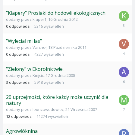
2008
"Kłapery" Prosiaki do hodowli ekologicznych
dodany przez
klaper1
,
16 Grudnia 2012
16
0
odpowiedzi
5316
wyświetleń
Grudnia
2012
"Wyleciał mi las"
dodany przez
Varchoł
,
18 Października 2011
18
0
odpowiedzi
4327
wyświetleń
Paździer
2011
"Zielony" w Ekorolnictwie.
dodany przez
Kmjcic
,
17 Grudnia 2008
2
3
odpowiedzi
5918
wyświetleń
Paździer
2009
20 uprzejmości, które każdy może uczynić dla
natury
28
dodany przez
leonzawodowiec
,
21 Września 2007
Lutego
12
odpowiedzi
11274
wyświetleń
2009
Agrowłóknina