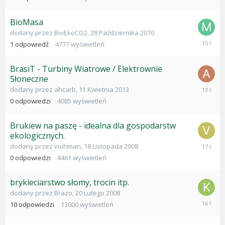
Czerwca
2010
BioMasa
dodany przez
BioEkoCO2
,
28 Października 2010
9
1
odpowiedź
4777
wyświetleń
Stycznia
2011
BrasiT - Turbiny Wiatrowe / Elektrownie
Słoneczne
11
dodany przez
ahcarb
,
11 Kwietnia 2013
Kwietnia
0
odpowiedzi
4085
wyświetleń
2013
Brukiew na paszę - idealna dla gospodarstw
ekologicznych.
18
dodany przez
viohman
,
18 Listopada 2008
Listopad
0
odpowiedzi
4461
wyświetleń
2008
brykieciarstwo słomy, trocin itp.
dodany przez
Brazo
,
20 Lutego 2008
8
10
odpowiedzi
13000
wyświetleń
Wrześni
2009