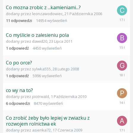
2010
Co mozna zrobic z ...kamieniami...?
dodany przez
leonzawodowiec
,
21 Października 2006
20
11
odpowiedzi
14954
wyświetleń
Listopad
2008
Co myślicie o zalesieniu pola
dodany przez
dawid20
,
23 Lipca 2011
27
1
odpowiedź
4450
wyświetleń
Lipca
2011
Co po orce?
dodany przez
sylwka555
,
28 Lutego 2008
24
1
odpowiedź
5996
wyświetleń
Marca
2008
co wy na to?
dodany przez
piotrwald
,
1 Października 2010
5
6
odpowiedzi
8470
wyświetleń
Czerwca
2012
Co zrobić żeby było lepiej w zwiazku z
rozwojem rolnictwa ek
17
dodany przez
asienka72
,
17 Czerwca 2009