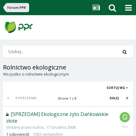
Forum PPR
Rolnictwo ekologiczne
Wszystko o rolnictwie ekologicznym
SORTUJ WG
Strona 1 z 8
POPRZEDNIA
DALEJ
[SPRZEDAM] Ekologiczne żyto Dańkowskie
złote
17
dodany przez
kufcio
,
17 Grudnia 2008
Grudnia
1
odpowiedź
5455
wyświetleń