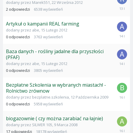
dodany przez
Marek551
,
22 Września 2012
13
2
odpowiedzi
6538
wyświetleń
Stycznia
2013
Artykuł o kampanii REAL farming
dodany przez
abe
,
15 Lutego 2012
15
0
odpowiedzi
3763
wyświetleń
Lutego
2012
Baza danych - rośliny jadalne dla przyszłości
(PFAF)
15
dodany przez
abe
,
15 Lutego 2012
Lutego
0
odpowiedzi
3805
wyświetleń
2012
Bezpłatne Szkolenia w wybranych miastach! -
Rolnictwo zrównow
12
dodany przez
bezplatne.szkolenia
,
12 Października 2009
Paździer
0
odpowiedzi
5958
wyświetleń
2009
biogazownie ( czy można zarabiać na łajnie)
dodany przez
SILWER 105
,
9 Marca 2008
26
17
odpowiedzi
18178
wyświetleń