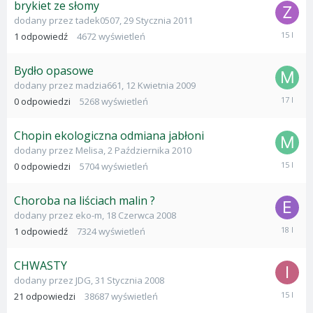
brykiet ze słomy
dodany przez
tadek0507
,
29 Stycznia 2011
8
1
odpowiedź
4672
wyświetleń
Marca
2011
Bydło opasowe
dodany przez
madzia661
,
12 Kwietnia 2009
12
0
odpowiedzi
5268
wyświetleń
Kwietnia
2009
Chopin ekologiczna odmiana jabłoni
dodany przez
Melisa
,
2 Października 2010
2
0
odpowiedzi
5704
wyświetleń
Paździer
2010
Choroba na liściach malin ?
dodany przez
eko-m
,
18 Czerwca 2008
18
1
odpowiedź
7324
wyświetleń
Czerwca
2008
CHWASTY
dodany przez
JDG
,
31 Stycznia 2008
23
21
odpowiedzi
38687
wyświetleń
Grudnia