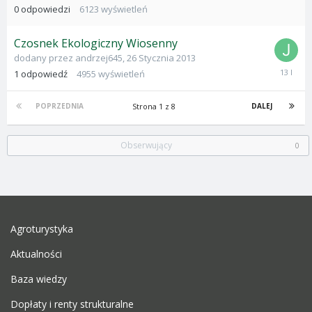
Czerwca
0
odpowiedzi
6123
wyświetleń
2009
Czosnek Ekologiczny Wiosenny
dodany przez
andrzej645
,
26 Stycznia 2013
30
1
odpowiedź
4955
wyświetleń
Marca
2013
Strona 1 z 8
POPRZEDNIA
DALEJ
Obserwujący
0
Agroturystyka
Aktualności
Baza wiedzy
Dopłaty i renty strukturalne